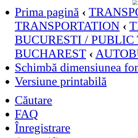
Prima pagină
‹
TRANSPO
TRANSPORTATION
‹
T
BUCURESTI / PUBLIC
BUCHAREST
‹
AUTOB
Schimbă dimensiunea fon
Versiune printabilă
Căutare
FAQ
Înregistrare