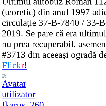
Ultimul autobuz Roman 112
(teoretic) din anul 1997 ad
circulație 37-B-7840 / 33-B-
2019. Se pare că era ultimul 
nu prea recuperabil, asem
#3713 din aceeași ogradă de 
Flick
r
!
Ikarus_260