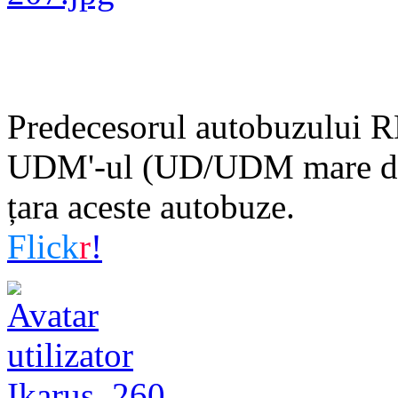
Predecesorul autobuzului RD
UDM'-ul (UD/UDM mare difer
țara aceste autobuze.
Flick
r
!
Ikarus_260