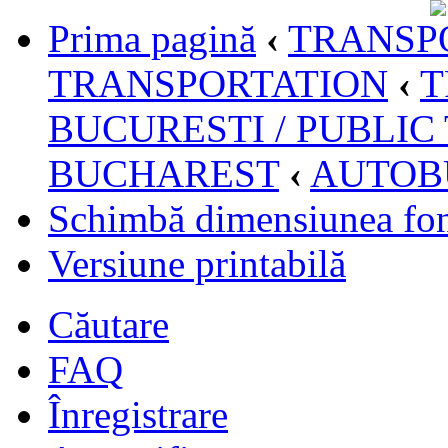
Prima pagină
‹
TRANSPO
TRANSPORTATION
‹
T
BUCURESTI / PUBLIC
BUCHAREST
‹
AUTOB
Schimbă dimensiunea fon
Versiune printabilă
Căutare
FAQ
Înregistrare