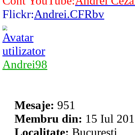
Cont YouTube:
Andrei Ceza
Flickr:
Andrei.CFRbv
Andrei98
Mesaje:
951
Membru din:
15 Iul 201
Localitate:
Bucuresti