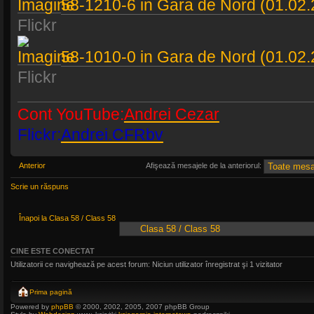
58-1210-6 in Gara de Nord (01.02
Flickr
58-1010-0 in Gara de Nord (01.02
Flickr
Cont YouTube:
Andrei Cezar
Flickr:
Andrei.CFRbv
Anterior
Afişează mesajele de la anteriorul:
Scrie un răspuns
Înapoi la Clasa 58 / Class 58
CINE ESTE CONECTAT
Utilizatorii ce navighează pe acest forum: Niciun utilizator înregistrat şi 1 vizitator
Prima pagină
Powered by
phpBB
© 2000, 2002, 2005, 2007 phpBB Group