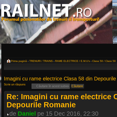
Prima pagină
‹
TRENURI / TRAINS
‹
RAME ELECTRICE / E.M.U's
‹
Clasa 58 / Class 58
Imagini cu rame electrice Clasa 58 din Depouril
Scrie un răspuns
Re: Imagini cu rame electrice 
Depourile Romanie
de
Daniel
pe 15 Dec 2016, 22:30