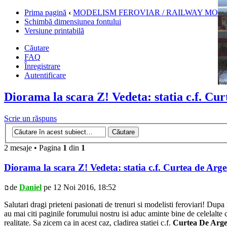
Prima pagină
‹
MODELISM FEROVIAR / RAILWAY MOD
Schimbă dimensiunea fontului
Versiune printabilă
Căutare
FAQ
Înregistrare
Autentificare
Diorama la scara Z! Vedeta: statia c.f. Cur
Scrie un răspuns
2 mesaje • Pagina
1
din
1
Diorama la scara Z! Vedeta: statia c.f. Curtea de Arge
de
Daniel
pe 12 Noi 2016, 18:52
Salutari dragi prieteni pasionati de trenuri si modelisti feroviari! Du
au mai citi paginile forumului nostru isi aduc aminte bine de celelalte 
realitate. Sa zicem ca in acest caz, cladirea statiei c.f.
Curtea De Arge