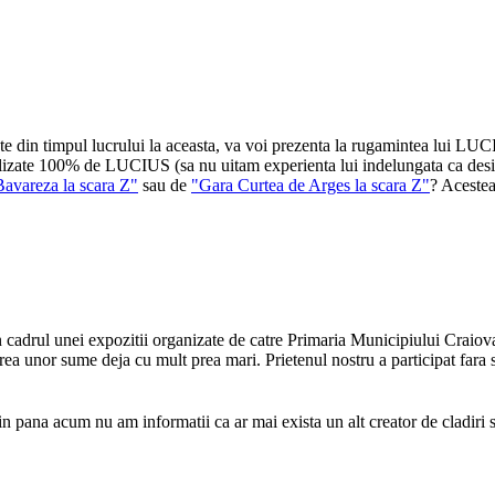
e din timpul lucrului la aceasta, va voi prezenta la rugamintea lui LUCI
ealizate 100% de LUCIUS (sa nu uitam experienta lui indelungata ca desig
Bavareza la scara Z"
sau de
"Gara Curtea de Arges la scara Z"
? Acestea
in cadrul unei expozitii organizate de catre Primaria Municipiului Craio
erea unor sume deja cu mult prea mari. Prietenul nostru a participat fara 
 pana acum nu am informatii ca ar mai exista un alt creator de cladiri s