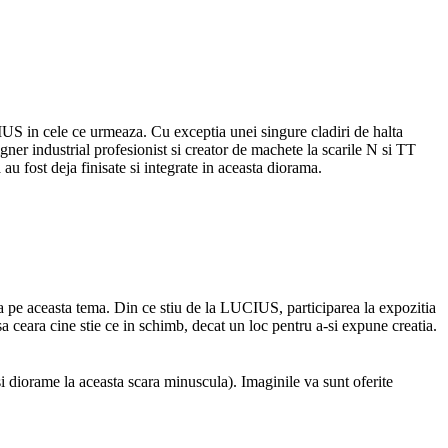
US in cele ce urmeaza. Cu exceptia unei singure cladiri de halta
ner industrial profesionist si creator de machete la scarile N si TT
 au fost deja finisate si integrate in aceasta diorama.
va pe aceasta tema. Din ce stiu de la LUCIUS, participarea la expozitia
sa ceara cine stie ce in schimb, decat un loc pentru a-si expune creatia.
i diorame la aceasta scara minuscula). Imaginile va sunt oferite