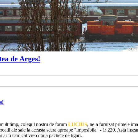
ELLING
‹
Alte scari / Other scales: TT (1:120) "12mm" / N (1:160) "
tea de Arges!
s!
pa mult timp, colegul nostru de forum
LUCIUS
, ne-a furnizat primele im
creatii ale sale la aceasta scara aproape "imposibila" - 1: 220. Asta inse
s
ar fi cam cat vreo doua pachete de tigari.