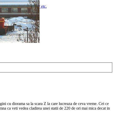
9mm" / Z (1:220) "6mm" / etc.
agini cu diorama sa la scara Z la care lucreaza de ceva vreme. Cei ce
amna ca veti vedea cladirea unei statii de 220 de ori mai mica decat in