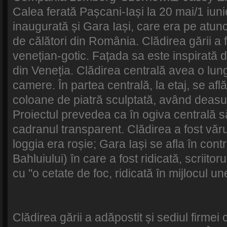
Calea ferată Pașcani-Iași la 20 mai/1 iunie
inaugurată și Gara Iași, care era pe atunci
de călători din România. Clădirea gării a fo
venețian-gotic. Fațada sa este inspirată d
din Veneția. Clădirea centrală avea o lu
camere. În partea centrală, la etaj, se află
coloane de piatră sculptată, având deasupr
Proiectul prevedea ca în ogiva centrală s
cadranul transparent. Clădirea a fost văr
loggia era roșie; Gara Iași se afla în con
Bahluiului) în care a fost ridicată, scriit
cu "o cetate de foc, ridicată în mijlocul une
Clădirea gării a adăpostit și sediul firme