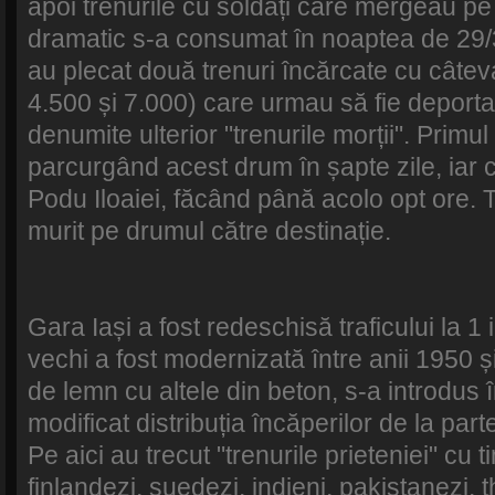
apoi trenurile cu soldați care mergeau pe
dramatic s-a consumat în noaptea de 29/
au plecat două trenuri încărcate cu câteva
4.500 și 7.000) care urmau să fie deportaț
denumite ulterior "trenurile morții". Primul
parcurgând acest drum în șapte zile, iar 
Podu Iloaiei, făcând până acolo opt ore. Tr
murit pe drumul către destinație.
Gara Iași a fost redeschisă traficului la 1 
vechi a fost modernizată între anii 1950 și
de lemn cu altele din beton, s-a introdus î
modificat distribuția încăperilor de la parte
Pe aici au trecut "trenurile prieteniei" cu ti
finlandezi, suedezi, indieni, pakistanezi, 