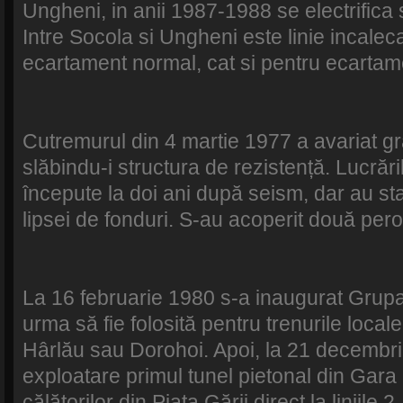
Ungheni, in anii 1987-1988 se electrifica 
Intre Socola si Ungheni este linie incaleca
ecartament normal, cat si pentru ecartame
Cutremurul din 4 martie 1977 a avariat gra
slăbindu-i structura de rezistență. Lucrări
începute la doi ani după seism, dar au st
lipsei de fonduri. S-au acoperit două pero
La 16 februarie 1980 s-a inaugurat Grupa
urma să fie folosită pentru trenurile locale
Hârlău sau Dorohoi. Apoi, la 21 decembri
exploatare primul tunel pietonal din Gara 
călătorilor din Piața Gării direct la liniile 2