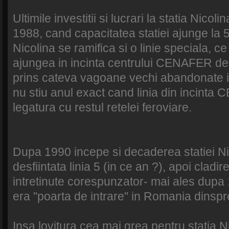
Ultimile investitii si lucrari la statia Nicol
1988, cand capacitatea statiei ajunge la 5 li
Nicolina se ramifica si o linie speciala, 
ajungea in incinta centrului CENAFER de 
prins cateva vagoane vechi abandonate 
nu stiu anul exact cand linia din incint
legatura cu restul retelei feroviare.
Dupa 1990 incepe si decaderea statiei Nico
desfiintata linia 5 (in ce an ?), apoi clad
intretinute corespunzator- mai ales dupa
era "poarta de intrare" in Romania dins
Insa lovitura cea mai grea pentru statia N