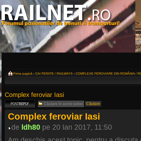
Prima pagină
‹
CAI FERATE / RAILWAYS
‹
COMPLEXE FEROVIARE DIN ROMÂNIA / 
Complex feroviar Iasi
Scrie un răspuns
Complex feroviar Iasi
de
ldh80
pe 20 Ian 2017, 11:50
Am deschis acest topic, pentru a discuta