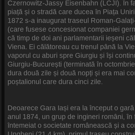
Czernowitz-Jassy Eisenbahn (LCJI). În fa
piață și o stradă care ducea în Piața Unir
1872 s-a inaugurat traseul Roman-Galați
(care fusese concesionat companiei ger
că timp de doi ani parlamentarii ieșeni că
Viena. Ei călătoreau cu trenul până la Vie
vaporul cu aburi spre Giurgiu și își cont
Giurgiu-București (terminată în octombrie
dura două zile și două nopți și era mai c
poștalionul care dura cinci zile.
Deoarece Gara Iași era la început o gară t
anul 1874, un grup de ingineri români, în 
întemeiat o societate românească și a con
Ungheni (21,4 km), primul traseu construit