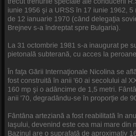
trecut trenurile speciale ale conducerii R.
iunie 1956 şi a URSS în 17 iunie 1962, 5 
de 12 ianuarie 1970 (când delegaţia sov
Brejnev s-a îndreptat spre Bulgaria).
La 31 octombrie 1981 s-a inaugurat pe su
pietonală subterană, cu acces la peroane
În faţa Gării Internaţionale Nicolina se af
fost construită în anii '60 ai secolului al
160 mp şi o adâncime de 1,5 metri. Fântâ
anii '70, degradându-se în proporţie de 
Fântâna arteziană a fost reabilitată în an
Iaşului, devenind este cea mai mare din m
Bazinul are o suprafaţă de aproximativ 1