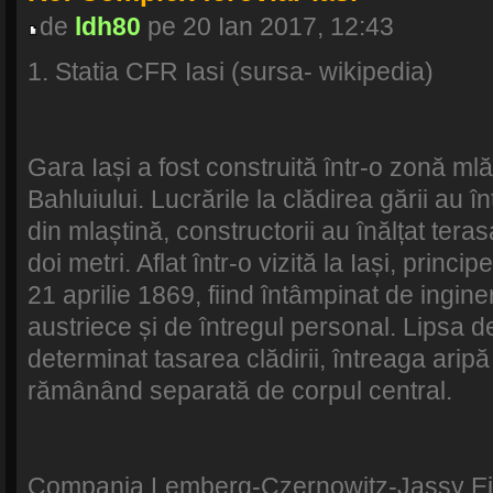
de
ldh80
pe 20 Ian 2017, 12:43
1. Statia CFR Iasi (sursa- wikipedia)
Gara Iași a fost construită într-o zonă m
Bahluiului. Lucrările la clădirea gării au în
din mlaștină, constructorii au înălțat ter
doi metri. Aflat într-o vizită la Iași, princi
21 aprilie 1869, fiind întâmpinat de ingine
austriece și de întregul personal. Lipsa de 
determinat tasarea clădirii, întreaga ari
rămânând separată de corpul central.
Compania Lemberg-Czernowitz-Jassy Eise