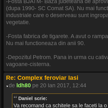
-Fosta BJATM- Baza judeteana de aproviz
(dupa 1990- SC Comat SA). Nu mai functio
industriale care o deserveau sunt ingrop
vegetatie.
-Fosta fabrica de tigarete. A avut o rampa 
Nu mai functioneaza din anii 90.
-Depozitul Petrom. Pana in urma cu cativ
vagoane-cisterna.
Re: Complex feroviar Iasi
de
ldh80
pe 20 Ian 2017, 12:44
Daniel scrie:
Va recomand ca schitele sa le faceti la o