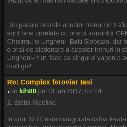
vazut ca au mai fost tractate si cu locomo
Din pacate orarele acestor trenuri in trafic
sunt bine corelate cu orarul trenurilor C
Chisinau si Ungheni- Balti Slobozia, dar 
o ora) de stationare a acestor trenuri in s
Ungheni-Prut, face ca singurul vagon a ac
mult gol!
Re: Complex feroviar Iasi
de
ldh80
pe 23 Ian 2017, 07:24
2. Statia Nicolina
In anul 1874 este inaugurata calea ferata