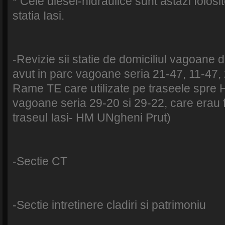
* Cele diesel-hidraulice sunt astazi folos
statia Iasi.
-Revizie sii statie de domiciliul vagoane d
avut in parc vagoane seria 21-47, 11-47,
Rame TE care utilizate pe traseele spre H
vagoane seria 29-20 si 29-22, care erau 
traseul Iasi- HM UNgheni Prut)
-Sectie CT
-Sectie intretinere cladiri si patrimoniu