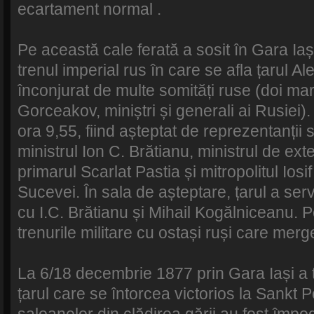
ecartament normal .
Pe această cale ferată a sosit în Gara Iaș
trenul imperial rus în care se afla țarul Al
înconjurat de multe somități ruse (doi mar
Gorceakov, miniștri și generali ai Rusiei). 
ora 9,55, fiind așteptat de reprezentanții 
ministrul Ion C. Brătianu, ministrul de ex
primarul Scarlat Pastia și mitropolitul Ios
Sucevei. În sala de așteptare, țarul a se
cu I.C. Brătianu și Mihail Kogălniceanu. Pe
trenurile militare cu ostași ruși care merg
La 6/18 decembrie 1877 prin Gara Iași a tr
țarul care se întorcea victorios la Sankt P