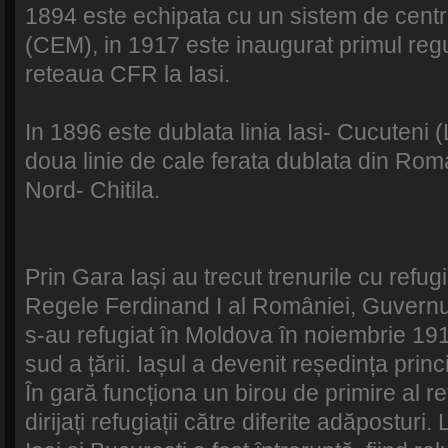
1894 este echipata cu un sistem de cent
(CEM), in 1917 este inaugurat primul regu
reteaua CFR la Iasi.
In 1896 este dublata linia Iasi- Cucuteni (
doua linie de cale ferata dublata din Rom
Nord- Chitila.
Prin Gara Iași au trecut trenurile cu refug
Regele Ferdinand I al României, Guvernul țăr
s-au refugiat în Moldova în noiembrie 19
sud a țării. Iașul a devenit reședința princip
În gară funcționa un birou de primire al r
dirijați refugiații către diferite adăposturi