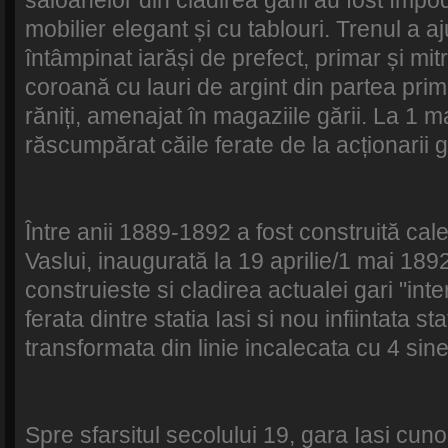
saloanelor din clădirea gării au fost împod
mobilier elegant și cu tablouri. Trenul a aju
întâmpinat iarăși de prefect, primar și mitr
coroană cu lauri de argint din partea primar
răniți, amenajat în magaziile gării. La 1 
răscumpărat căile ferate de la acționarii g
Între anii 1889-1892 a fost construită cale
Vaslui, inaugurată la 19 aprilie/1 mai 18
construieste si cladirea actualei gari "inte
ferata dintre statia Iasi si nou infiintata st
transformata din linie incalecata cu 4 sine
Spre sfarsitul secolului 19, gara Iasi cun