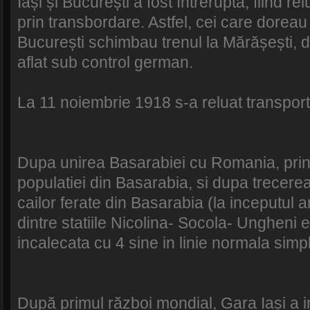
Iași și București a fost întreruptă, fiind r
prin transbordare. Astfel, cei care doreau
București schimbau trenul la Mărășești, d
aflat sub control german.
La 11 noiembrie 1918 s-a reluat transportu
Dupa unirea Basarabiei cu Romania, prin 
populatiei din Basarabia, si dupa trecere
cailor ferate din Basarabia (la inceputul a
dintre statiile Nicolina- Socola- Ungheni e
incalecata cu 4 sine in linie normala simp
După primul război mondial, Gara Iași a i