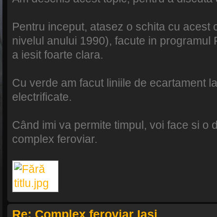
Pentru inceput, atasez o schita cu acest
nivelul anului 1990), facute in programul
a iesit foarte clara.
Cu verde am facut liniile de ecartament la
electrificate.
Când imi va permite timpul, voi face si o d
complex feroviar.
Re: Complex feroviar Iasi