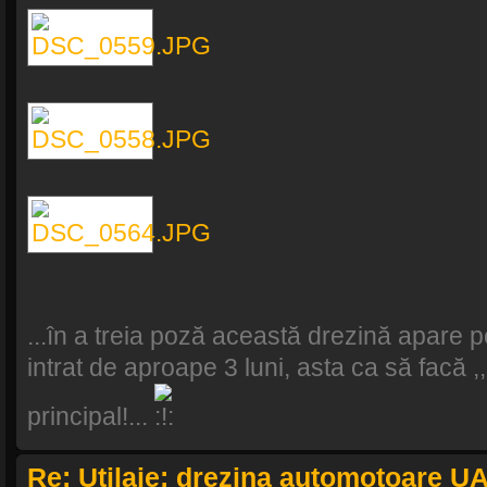
...în a treia poză această drezină apare p
intrat de aproape 3 luni, asta ca să facă ,,
principal!...
Re: Utilaje: drezina automotoare U