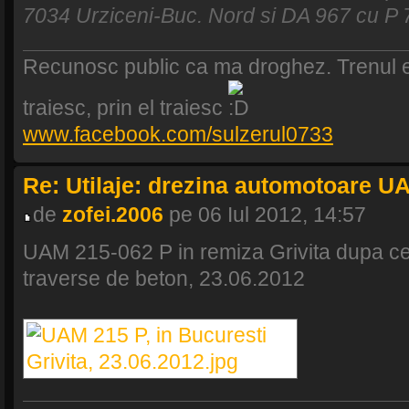
7034 Urziceni-Buc. Nord si DA 967 cu P 
Recunosc public ca ma droghez. Trenul e
traiesc, prin el traiesc
www.facebook.com/sulzerul0733
Re: Utilaje: drezina automotoare U
de
zofei.2006
pe 06 Iul 2012, 14:57
UAM 215-062 P in remiza Grivita dupa c
traverse de beton, 23.06.2012