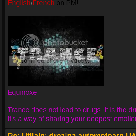
English
/
French
on PM!
Equinoxe
Trance does not lead to drugs. It is the dr
It's a way of sharing your deepest emotio
Re: Utilaje: drezina automotoare U