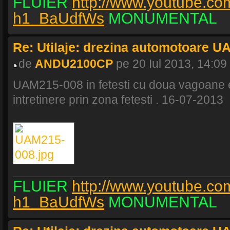
FLUIER
http://www.youtube.co
h1_BaUdfWs
MONUMENTAL
Re: Utilaje: drezina automotoare U
de
ANDU2100CP
pe 20 Iul 2013, 14:09
UAM215-008 in fetesti cu doua vagoane e
intretinere prin zona fetesti . 16-07-2013
FLUIER
http://www.youtube.co
h1_BaUdfWs
MONUMENTAL