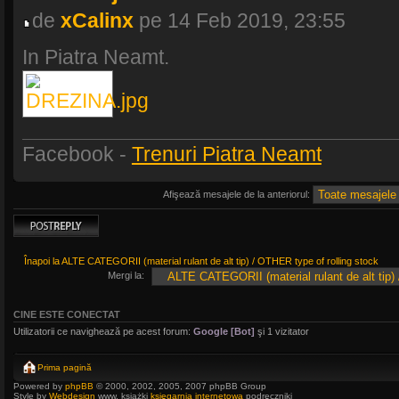
de
xCalinx
pe 14 Feb 2019, 23:55
In Piatra Neamt.
Facebook -
Trenuri Piatra Neamt
Afişează mesajele de la anteriorul:
Scrie un răspuns
Înapoi la ALTE CATEGORII (material rulant de alt tip) / OTHER type of rolling stock
Mergi la:
CINE ESTE CONECTAT
Utilizatorii ce navighează pe acest forum:
Google [Bot]
şi 1 vizitator
Prima pagină
Powered by
phpBB
© 2000, 2002, 2005, 2007 phpBB Group
Style by
Webdesign
www, książki
księgarnia internetowa
podręczniki