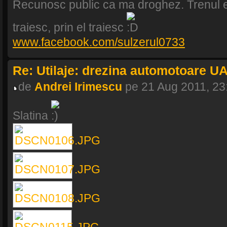
Recunosc public ca ma droghez. Trenul e
traiesc, prin el traiesc
www.facebook.com/sulzerul0733
Re: Utilaje: drezina automotoare U
de
Andrei Irimescu
pe 21 Aug 2011, 23
Slatina