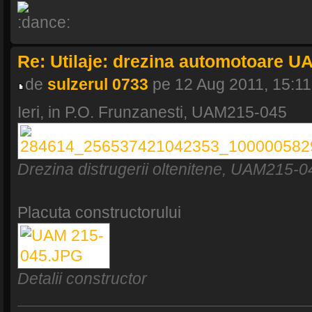
Re: Utilaje: drezina automotoare U
de
sulzerul 0733
pe 12 Aug 2011, 15:11
Ieri, in P.O. Frunzanesti, UAM215-045
Drezina distrugerii oltenitene, UAM215-0
Placuta constructorului
Detalii constructor