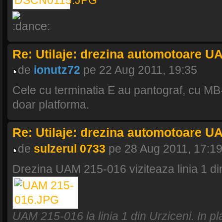
Re: Utilaje: drezina automotoare U
de
ionutz72
pe 22 Aug 2011, 19:35
Cele cu terminatia E au pantograf, cu MB
doar platforma.
Re: Utilaje: drezina automotoare U
de
sulzerul 0733
pe 28 Aug 2011, 17:1
Drezina UAM 215-016 viziteaza linia 1 di
UAM 215-016 la linia 1 din Urziceni. In 