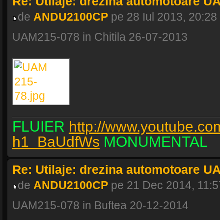
Re: Utilaje: drezina automotoare U
de
ANDU2100CP
pe 28 Iul 2013, 20:28
UAM215-078 in Chitila 26-07-2013
FLUIER
http://www.youtube.co
h1_BaUdfWs
MONUMENTAL
Re: Utilaje: drezina automotoare U
de
ANDU2100CP
pe 21 Dec 2014, 11:5
UAM215-078 in Buftea 20-12-2014