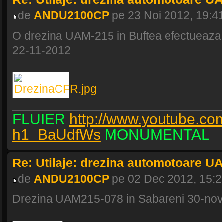
de
ANDU2100CP
pe 23 Noi 2012, 19:4
O drezina UAM-215 in Buftea efectueaza ve
22-11-2012
FLUIER
http://www.youtube.co
h1_BaUdfWs
MONUMENTAL
Re: Utilaje: drezina automotoare U
de
ANDU2100CP
pe 02 Dec 2012, 15:
Drezina UAM215-078 in Sabareni 30-no