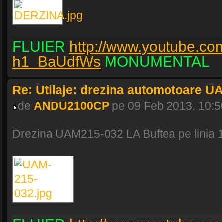
FLUIER
http://www.youtube.co
h1_BaUdfWs
MONUMENTAL
Re: Utilaje: drezina automotoare U
de
ANDU2100CP
pe 09 Feb 2013, 10:5
Drezina UAM215-032 LA Buftea pe linia 1 