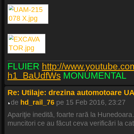
FLUIER
http://www.youtube.co
h1_BaUdfWs
MONUMENTAL
Re: Utilaje: drezina automotoare U
de
hd_rail_76
pe 15 Feb 2016, 23:27
Apariţie inedită, foarte rară la Hunedoara
muncitori ce au făcut ceva verificări la ca