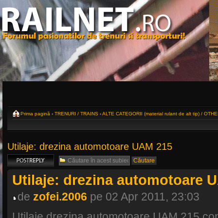
Prima pagină
‹
TRENURI / TRAINS
‹
ALTE CATEGORII (material rulant de alt tip) / OTHER
Utilaje: drezina automotoare UAM 215
Scrie un răspuns
Utilaje: drezina automotoare 
de
zofei.2006
pe 02 Apr 2011, 23:03
Utilaje drezina automotoare UAM 215 cons