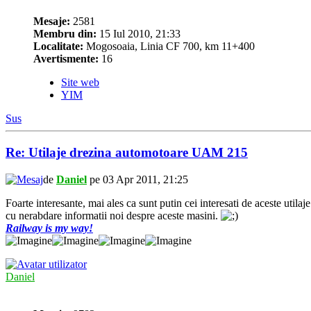
Mesaje:
2581
Membru din:
15 Iul 2010, 21:33
Localitate:
Mogosoaia, Linia CF 700, km 11+400
Avertismente:
16
Site web
YIM
Sus
Re: Utilaje drezina automotoare UAM 215
de
Daniel
pe 03 Apr 2011, 21:25
Foarte interesante, mai ales ca sunt putin cei interesati de aceste utila
cu nerabdare informatii noi despre aceste masini.
Railway is my way!
Daniel