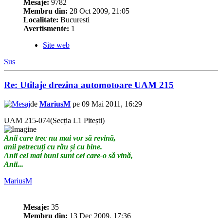
Mesaje:
9782
Membru din:
28 Oct 2009, 21:05
Localitate:
Bucuresti
Avertismente:
1
Site web
Sus
Re: Utilaje drezina automotoare UAM 215
de
MariusM
pe 09 Mai 2011, 16:29
UAM 215-074(Secția L1 Pitești)
Anii care trec nu mai vor să revină,
anii petrecuți cu rău și cu bine.
Anii cei mai buni sunt cei care-o să vină,
Anii...
MariusM
Mesaje:
35
Membru din:
13 Dec 2009, 17:36