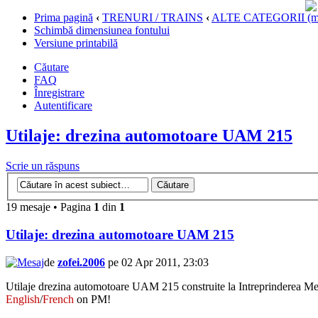
Prima pagină
‹
TRENURI / TRAINS
‹
ALTE CATEGORII (materi
Schimbă dimensiunea fontului
Versiune printabilă
Căutare
FAQ
Înregistrare
Autentificare
Utilaje: drezina automotoare UAM 215
Scrie un răspuns
19 mesaje • Pagina
1
din
1
Utilaje: drezina automotoare UAM 215
de
zofei.2006
pe 02 Apr 2011, 23:03
Utilaje drezina automotoare UAM 215 construite la Intreprinderea M
English
/
French
on PM!