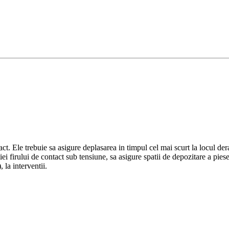
ntact. Ele trebuie sa asigure deplasarea in timpul cel mai scurt la locul d
tiei firului de contact sub tensiune, sa asigure spatii de depozitare a pies
 la interventii.