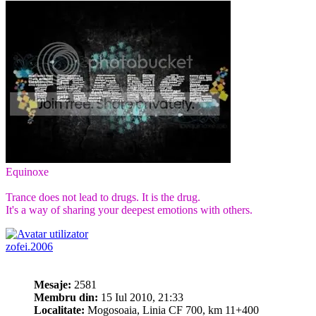
Equinoxe
Trance does not lead to drugs. It is the drug.
It's a way of sharing your deepest emotions with others.
zofei.2006
Mesaje:
2581
Membru din:
15 Iul 2010, 21:33
Localitate:
Mogosoaia, Linia CF 700, km 11+400