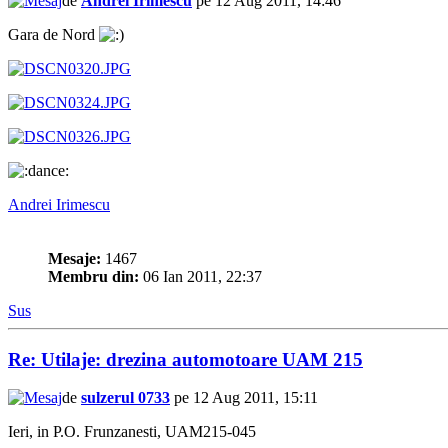
de
Andrei Irimescu
pe 12 Aug 2011, 14:46
Gara de Nord
Andrei Irimescu
Mesaje:
1467
Membru din:
06 Ian 2011, 22:37
Sus
Re: Utilaje: drezina automotoare UAM 215
de
sulzerul 0733
pe 12 Aug 2011, 15:11
Ieri, in P.O. Frunzanesti, UAM215-045