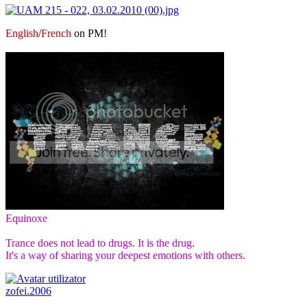
English
/
French
on PM!
Equinoxe
Trance does not lead to drugs. It is the drug.
It's a way of sharing your deepest emotions with others.
zofei.2006