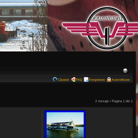
Căutare
FAQ
Înregistrare
Autentificare
2 mesaje • Pagina
1
din
1