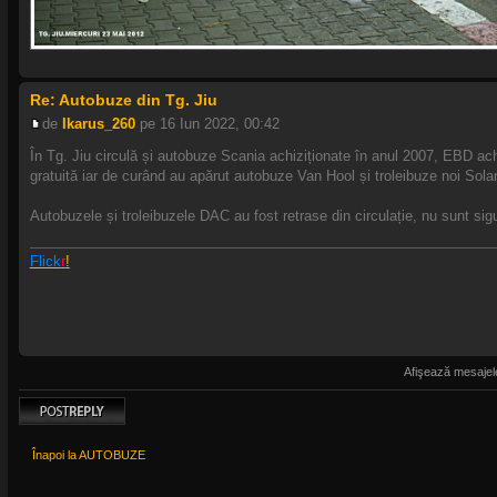
Re: Autobuze din Tg. Jiu
de
Ikarus_260
pe 16 Iun 2022, 00:42
În Tg. Jiu circulă și autobuze Scania achiziționate în anul 2007, EBD ach
gratuită iar de curând au apărut autobuze Van Hool și troleibuze noi Solar
Autobuzele și troleibuzele DAC au fost retrase din circulație, nu sunt si
Flick
r
!
Afişează mesajele
Scrie un răspuns
Înapoi la AUTOBUZE