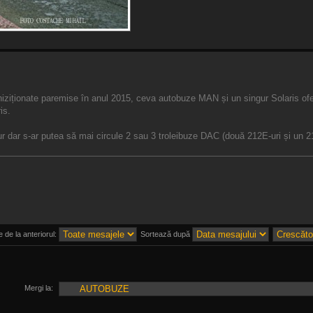
iziționate paremise în anul 2015, ceva autobuze MAN și un singur Solaris ofer
is.
gur dar s-ar putea să mai circule 2 sau 3 troleibuze DAC (două 212E-uri și un 2
 de la anteriorul:
Sortează după
Mergi la: