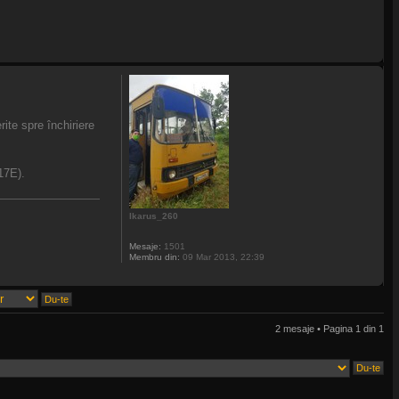
ite spre închiriere
17E).
Ikarus_260
Mesaje:
1501
Membru din:
09 Mar 2013, 22:39
2 mesaje • Pagina
1
din
1