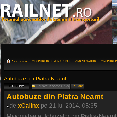
Prima pagină
‹
TRANSPORT IN COMUN / PUBLIC TRANSPORTATION
‹
TRANSPORT PU
Autobuze din Piatra Neamt
Scrie un răspuns
Autobuze din Piatra Neamt
de
xCalinx
pe 21 Iul 2014, 05:35
Majoritatea autobuzelor din Piatra-Neamt