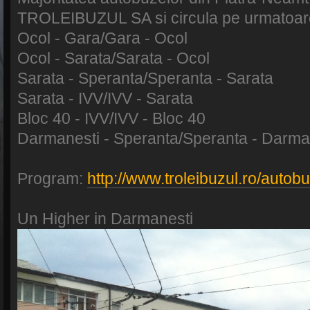
TROLEIBUZUL SA si circula pe urmatoare
Ocol - Gara/Gara - Ocol
Ocol - Sarata/Sarata - Ocol
Sarata - Speranta/Speranta - Sarata
Sarata - IVV/IVV - Sarata
Bloc 40 - IVV/IVV - Bloc 40
Darmanesti - Speranta/Speranta - Darma
Program:
http://www.troleibuzul.ro/autob
Un Higher in Darmanesti