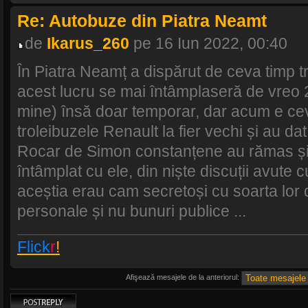
Re: Autobuze din Piatra Neamt
de
Ikarus_260
pe 16 Iun 2022, 00:40
În Piatra Neamț a dispărut de ceva timp tr
acest lucru se mai întâmplaseră de vreo 2-
mine) însă doar temporar, dar acum e cev
troleibuzele Renault la fier vechi și au dat
Rocar de Simon constanțene au rămas și 
întâmplat cu ele, din niște discuții avute 
aceștia erau cam secretoși cu soarta lor 
personale și nu bunuri publice ...
Flick
r
!
Afişează mesajele de la anteriorul:
Scrie un răspuns