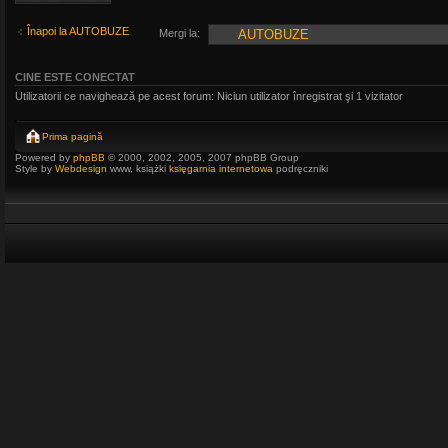
Înapoi la AUTOBUZE
Mergi la:
CINE ESTE CONECTAT
Utilizatorii ce navighează pe acest forum: Niciun utilizator înregistrat şi 1 vizitator
Prima pagină
Powered by
phpBB
© 2000, 2002, 2005, 2007 phpBB Group
Style by
Webdesign
www, książki
księgarnia internetowa
podręczniki