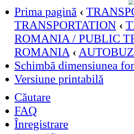
Prima pagină
‹
TRANSPO
TRANSPORTATION
‹
T
ROMANIA / PUBLIC T
ROMANIA
‹
AUTOBUZ
Schimbă dimensiunea fon
Versiune printabilă
Căutare
FAQ
Înregistrare