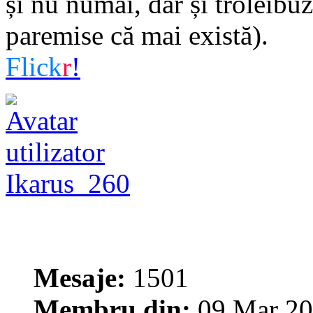
și nu numai, dar și troleib
paremise că mai există).
Flick
r
!
Ikarus_260
Mesaje:
1501
Membru din:
09 Mar 20