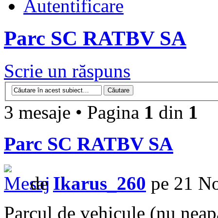
Autentificare
Parc SC RATBV SA
Scrie un răspuns
3 mesaje • Pagina
1
din
1
Parc SC RATBV SA
de
Ikarus_260
pe 21 No
Parcul de vehicule (nu neap