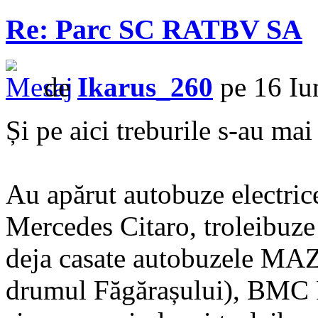
Re: Parc SC RATBV SA
de
Ikarus_260
pe 16 Iu
Și pe aici treburile s-au ma
Au apărut autobuze electri
Mercedes Citaro, troleibuze n
deja casate autobuzele MAZ 
drumul Făgărașului), BMC P