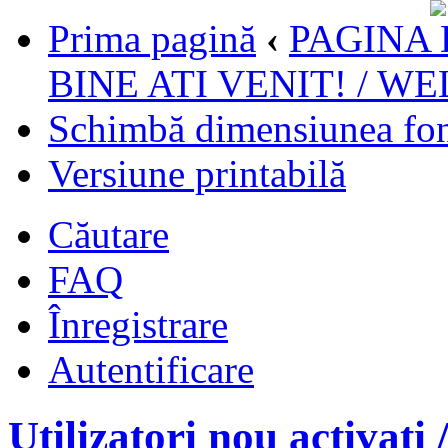
Prima pagină
‹
PAGINA 
BINE ATI VENIT! / W
Schimbă dimensiunea fon
Versiune printabilă
Căutare
FAQ
Înregistrare
Autentificare
Utilizatori nou activati