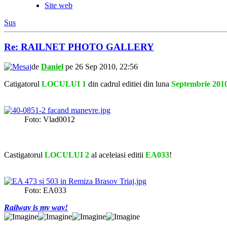
Site web
Sus
Re: RAILNET PHOTO GALLERY
de
Daniel
pe 26 Sep 2010, 22:56
Catigatorul
LOCULUI 1
din cadrul editiei din luna
Septembrie 201
Foto: Vlad0012
Castigatorul
LOCULUI 2
al aceleiasi editii
EA033
!
Foto: EA033
Railway is my way!