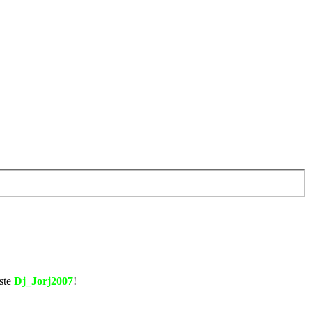
este
Dj_Jorj2007
!