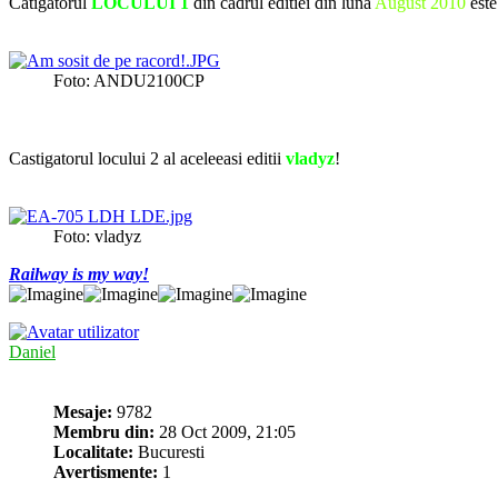
Catigatorul
LOCULUI 1
din cadrul editiei din luna
August 2010
est
Foto: ANDU2100CP
Castigatorul locului 2 al aceleeasi editii
vladyz
!
Foto: vladyz
Railway is my way!
Daniel
Mesaje:
9782
Membru din:
28 Oct 2009, 21:05
Localitate:
Bucuresti
Avertismente:
1