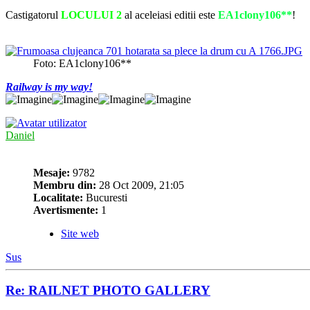
Castigatorul
LOCULUI 2
al aceleiasi editii este
EA1clony106**
!
Foto: EA1clony106**
Railway is my way!
Daniel
Mesaje:
9782
Membru din:
28 Oct 2009, 21:05
Localitate:
Bucuresti
Avertismente:
1
Site web
Sus
Re: RAILNET PHOTO GALLERY