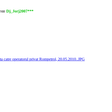
este
Dj_Jorj2007***