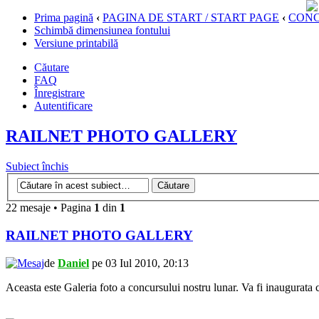
Prima pagină
‹
PAGINA DE START / START PAGE
‹
CONC
Schimbă dimensiunea fontului
Versiune printabilă
Căutare
FAQ
Înregistrare
Autentificare
RAILNET PHOTO GALLERY
Subiect închis
22 mesaje • Pagina
1
din
1
RAILNET PHOTO GALLERY
de
Daniel
pe 03 Iul 2010, 20:13
Aceasta este Galeria foto a concursului nostru lunar. Va fi inaugurata c