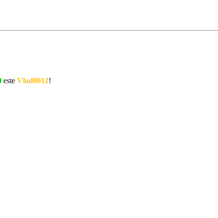
0
este
Vlad0012
!