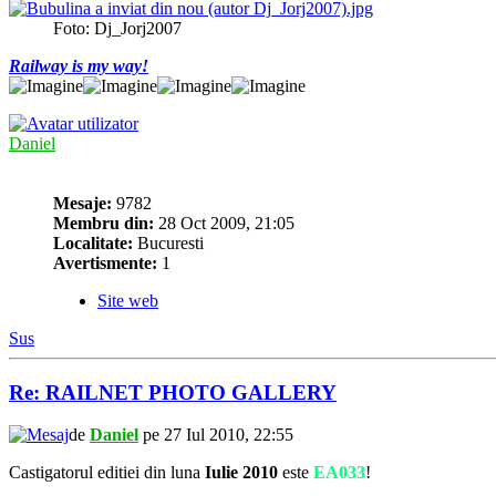
Foto: Dj_Jorj2007
Railway is my way!
Daniel
Mesaje:
9782
Membru din:
28 Oct 2009, 21:05
Localitate:
Bucuresti
Avertismente:
1
Site web
Sus
Re: RAILNET PHOTO GALLERY
de
Daniel
pe 27 Iul 2010, 22:55
Castigatorul editiei din luna
Iulie 2010
este
EA033
!