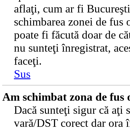
aflaţi, cum ar fi Bucureşti
schimbarea zonei de fus or
poate fi făcută doar de căt
nu sunteţi înregistrat, a
faceţi.
Sus
Am schimbat zona de fus or
Dacă sunteţi sigur că aţi 
vară/DST corect dar ora î