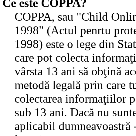
Ce este COPPA?
COPPA, sau "Child Onlin
1998" (Actul penrtu prote
1998) este o lege din State
care pot colecta informaţ
vârsta 13 ani să obţină aco
metodă legală prin care tu
colectarea informaţiilor 
sub 13 ani. Dacă nu sunteţ
aplicabil dumneavoastră - 