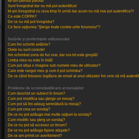
Mi-am pierdut parola!
Sunt înregistrat dar nu mă pot autentifica!
M-am înregistrat cu ceva timp în urmă dar acum nu mă mai pot autentifica?!
Ce este COPPA?
De ce nu mă pot înregistra?
Ce face opţiunea “Şterge toate cookie-urile forumului”?
Setările şi preferinţele utilizatorului
Cum îmi schimb setările?
Orele nu sunt corecte!
Am schimbat zona de fus orar, dar ora tot este greşită!
Limba mea nu este în listă!
Cum pot afişa o imagine sub numele meu de utilizator?
Care este rangul meu şi cum il pot schimba?
De ce când folosesc legătura de email al unui utilizator îmi cere să mă autentif
Probleme de scriere/publicare al mesajelor
Cum deschid un subiect în forum?
Cum pot modifica sau şterge un mesaj?
Cum pot să îmi adaug semnătură la mesaj?
Cum pot crea un sondaj?
De ce nu pot adăuga mai multe opţiuni la sondaj?
Cum modific sau şterg un sondaj?
De ce nu pot să accesez un forum?
De ce nu pot adăuga fişiere ataşate?
De ce am primit un avertisment?