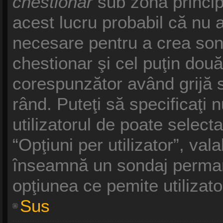
chestionar
sub zona princip
acest lucru probabil că nu a
necesare pentru a crea sond
chestionar şi cel puţin două
corespunzător având grijă s
rând. Puteţi să specificaţi 
utilizatorul de poate selecta
“Opţiuni per utilizator”, vala
înseamnă un sondaj permane
opţiunea ce pemite utilizato
Sus