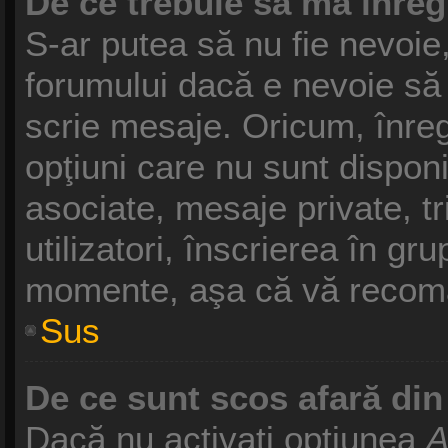
De ce trebuie să mă înreg
S-ar putea să nu fie nevoie
forumului dacă e nevoie să 
scrie mesaje. Oricum, înreg
opţiuni care nu sunt disponib
asociate, mesaje private, tr
utilizatori, înscrierea în g
momente, aşa că vă recoma
Sus
De ce sunt scos afară di
Dacă nu activaţi opţiunea
A