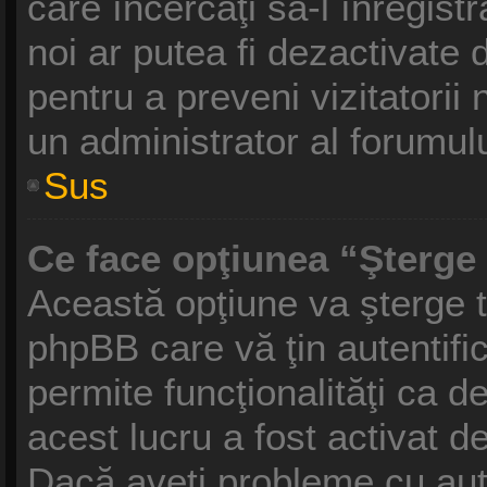
care încercaţi să-l înregist
noi ar putea fi dezactivate d
pentru a preveni vizitatorii 
un administrator al forumulu
Sus
Ce face opţiunea “Şterge 
Această opţiune va şterge t
phpBB care vă ţin autentif
permite funcţionalităţi ca 
acest lucru a fost activat d
Dacă aveţi probleme cu aut