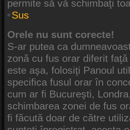
permite să vă schimbaţi toat
Sus
Orele nu sunt corecte!
S-ar putea ca dumneavoastră
zonă cu fus orar diferit faţ
este aşa, folosiţi Panoul ut
specifica fusul orar în conc
cum ar fi Bucureşti, Londra,
schimbarea zonei de fus ora
fi făcută doar de către utili
sunteţi înregistrat, acesta