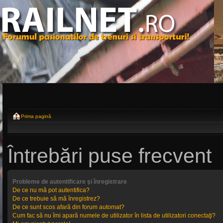
Prima pagină
Întrebări puse frecvent
Probleme de autentificare şi înregistrare
De ce nu mă pot autentifica?
De ce trebuie să mă înregistrez?
De ce sunt scos afară din forum automat?
Cum fac să nu îmi apară numele de utilizator în lista de utilizatori conectaţi?