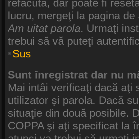
refăcută, dar poate fi reset
lucru, mergeţi la pagina de a
Am uitat parola
. Urmaţi inst
trebui să vă puteţi autentifi
Sus
Sunt înregistrat dar nu mă
Mai intâi verificaţi dacă aţ
utilizator şi parola. Dacă s
situaţie din două posibile. 
COPPA şi aţi specificat la î
atunci va trebui să urmaţi i