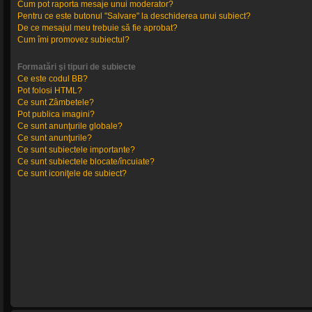
Cum pot raporta mesaje unui moderator?
Pentru ce este butonul "Salvare" la deschiderea unui subiect?
De ce mesajul meu trebuie să fie aprobat?
Cum îmi promovez subiectul?
Formatări şi tipuri de subiecte
Ce este codul BB?
Pot folosi HTML?
Ce sunt Zâmbetele?
Pot publica imagini?
Ce sunt anunţurile globale?
Ce sunt anunţurile?
Ce sunt subiectele importante?
Ce sunt subiectele blocate/încuiate?
Ce sunt iconiţele de subiect?