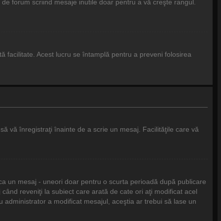
de forum scriind mesaje inutile doar pentru a vă creşte rangul.
stă facilitate. Acest lucru se întamplă pentru a preveni folosirea
ă vă înregistraţi înainte de a scrie un mesaj. Facilităţile care vă
fica un mesaj - uneori doar pentru o scurta perioadă după publicare
ând reveniţi la subiect care arată de cate ori aţi modificat acel
administrator a modificat mesajul, aceştia ar trebui să lase un