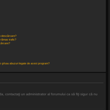
ru descărcare?
 rămas trafic?
scărcare?
ce şi/sau abuzuri legate de acest program?
a, contactaţi un administrator al forumului ca să fiţi sigur că nu