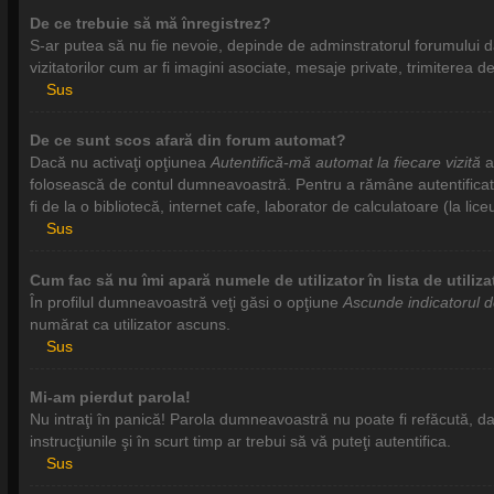
De ce trebuie să mă înregistrez?
S-ar putea să nu fie nevoie, depinde de adminstratorul forumului da
vizitatorilor cum ar fi imagini asociate, mesaje private, trimiterea
Sus
De ce sunt scos afară din forum automat?
Dacă nu activaţi opţiunea
Autentifică-mă automat la fiecare vizită
at
folosească de contul dumneavoastră. Pentru a rămâne autentificat to
fi de la o bibliotecă, internet cafe, laborator de calculatoare (la l
Sus
Cum fac să nu îmi apară numele de utilizator în lista de utiliza
În profilul dumneavoastră veţi găsi o opţiune
Ascunde indicatorul 
numărat ca utilizator ascuns.
Sus
Mi-am pierdut parola!
Nu intraţi în panică! Parola dumneavoastră nu poate fi refăcută, dar 
instrucţiunile şi în scurt timp ar trebui să vă puteţi autentifica.
Sus