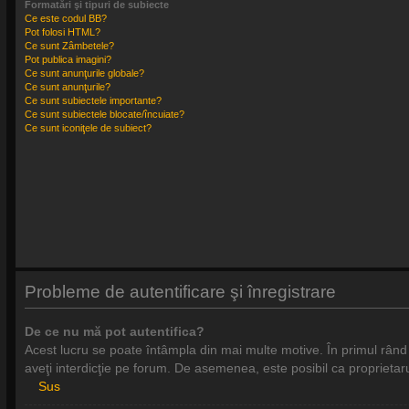
Formatări şi tipuri de subiecte
Ce este codul BB?
Pot folosi HTML?
Ce sunt Zâmbetele?
Pot publica imagini?
Ce sunt anunţurile globale?
Ce sunt anunţurile?
Ce sunt subiectele importante?
Ce sunt subiectele blocate/încuiate?
Ce sunt iconiţele de subiect?
Probleme de autentificare şi înregistrare
De ce nu mă pot autentifica?
Acest lucru se poate întâmpla din mai multe motive. În primul rând ve
aveţi interdicţie pe forum. De asemenea, este posibil ca proprietaru
Sus