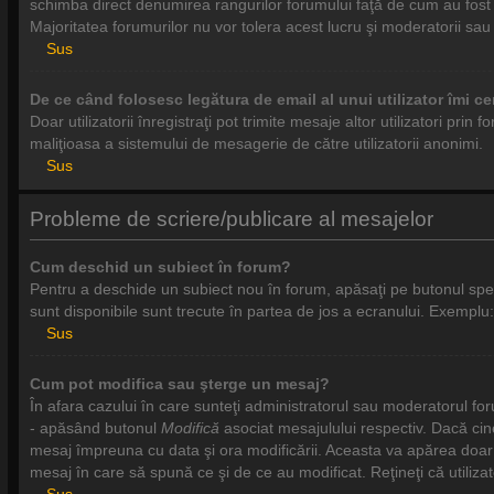
schimba direct denumirea rangurilor forumului faţă de cum au fost 
Majoritatea forumurilor nu vor tolera acest lucru şi moderatorii sa
Sus
De ce când folosesc legătura de email al unui utilizator îmi ce
Doar utilizatorii înregistraţi pot trimite mesaje altor utilizatori pri
maliţioasa a sistemului de mesagerie de către utilizatorii anonimi.
Sus
Probleme de scriere/publicare al mesajelor
Cum deschid un subiect în forum?
Pentru a deschide un subiect nou în forum, apăsaţi pe butonul specifi
sunt disponibile sunt trecute în partea de jos a ecranului. Exemplu:
Sus
Cum pot modifica sau şterge un mesaj?
În afara cazului în care sunteţi administratorul sau moderatorul fo
- apăsând butonul
Modifică
asociat mesajulului respectiv. Dacă cin
mesaj împreuna cu data şi ora modificării. Aceasta va apărea doar
mesaj în care să spună ce şi de ce au modificat. Reţineţi că utiliz