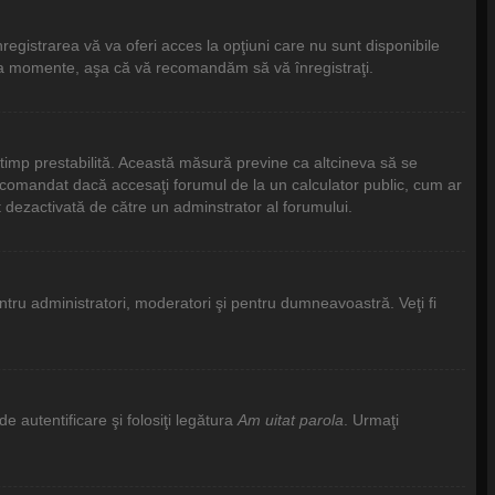
egistrarea vă va oferi acces la opţiuni care nu sunt disponibile
câteva momente, aşa că vă recomandăm să vă înregistraţi.
e timp prestabilită. Această măsură previne ca altcineva să se
recomandat dacă accesaţi forumul de la un calculator public, cum ar
st dezactivată de către un adminstrator al forumului.
pentru administratori, moderatori şi pentru dumneavoastră. Veţi fi
e autentificare şi folosiţi legătura
Am uitat parola
. Urmaţi