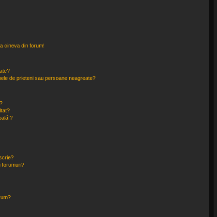
a cineva din forum!
eate?
e mele de prieteni sau persoane neagreate?
?
tat?
oală!?
scrie?
 forumuri?
orum?