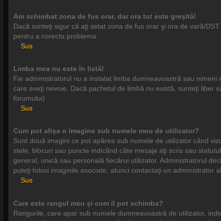
Am schimbat zona de fus orar, dar ora tot este greşită!
Dacă sunteţi sigur că aţi setat zona de fus orar şi ora de vară/DST 
pentru a corecta problema.
Sus
Limba mea nu este în listă!
Fie administratorul nu a instalat limba dumneavoastră sau nimeni n
care aveţi nevoie. Dacă pachetul de limbă nu există, sunteţi liber să 
forumului)
Sus
Cum pot afişa o imagine sub numele meu de utilizator?
Sunt două imagini ce pot apărea sub numele de utilizator când vizua
stele, blocuri sau puncte indicând câte mesaje aţi scris sau statu
general, unică sau personală fiecărui utilizator. Administratorul dec
puteţi folosi imaginile asociate, atunci contactaţi un administrator 
Sus
Care este rangul meu şi cum il pot schimba?
Rangurile, care apar sub numele dumneavoastră de utilizator, indică 