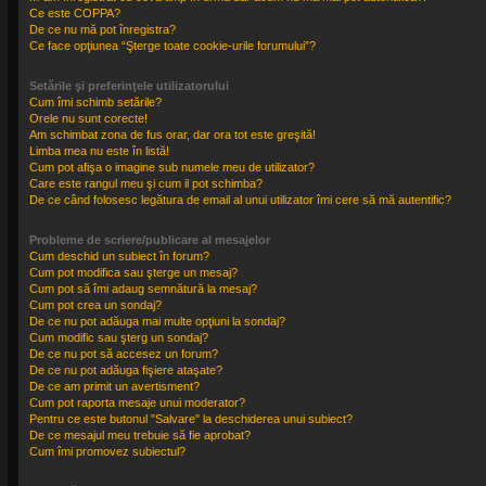
Ce este COPPA?
De ce nu mă pot înregistra?
Ce face opţiunea “Şterge toate cookie-urile forumului”?
Setările şi preferinţele utilizatorului
Cum îmi schimb setările?
Orele nu sunt corecte!
Am schimbat zona de fus orar, dar ora tot este greşită!
Limba mea nu este în listă!
Cum pot afişa o imagine sub numele meu de utilizator?
Care este rangul meu şi cum il pot schimba?
De ce când folosesc legătura de email al unui utilizator îmi cere să mă autentific?
Probleme de scriere/publicare al mesajelor
Cum deschid un subiect în forum?
Cum pot modifica sau şterge un mesaj?
Cum pot să îmi adaug semnătură la mesaj?
Cum pot crea un sondaj?
De ce nu pot adăuga mai multe opţiuni la sondaj?
Cum modific sau şterg un sondaj?
De ce nu pot să accesez un forum?
De ce nu pot adăuga fişiere ataşate?
De ce am primit un avertisment?
Cum pot raporta mesaje unui moderator?
Pentru ce este butonul "Salvare" la deschiderea unui subiect?
De ce mesajul meu trebuie să fie aprobat?
Cum îmi promovez subiectul?