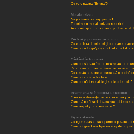
Ce este pagina "Echipa"?
Mesaje private
Nu pot trimite mesaje private!
Tot primesc mesaje private nedorite!
Am primit spam-uri sau mesaje abuzive de l
Prieteni şi persoane neagreate
Ce este lista de prieteni şi persoane neagr
Cum pot adăuga/şterge utilizatori în listel
Căutând în forumuri
Cum pot să caut într-un forum sau forumuri
De ce căutarea mea returnează niciun rezul
De ce căutarea mea returnează o pagină g
Cum pot căuta utilizatori?
Cum pot găsi mesajele şi subiectele mele?
Însemnarea şi înscrierea la subiecte
Care este diferenţa dintre a însemna şi a în
Cum mă pot înscrie la anumite subiecte sau
Cum imi pot şterge înscrierile?
Fişiere ataşate
Ce fişiere ataşate sunt permise pe acest f
Cum pot găsi toate fişierele ataşate proprii?