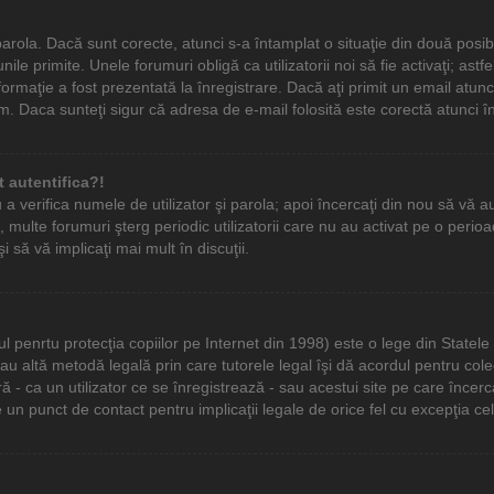
şi parola. Dacă sunt corecte, atunci s-a întamplat o situaţie din două posi
nile primite. Unele forumuri obligă ca utilizatorii noi să fie activaţi; as
ormaţie a fost prezentată la înregistrare. Dacă aţi primit un email atunci
m. Daca sunteţi sigur că adresa de e-mail folosită este corectă atunci în
 autentifica?!
u a verifica numele de utilizator şi parola; apoi încercaţi din nou să vă au
multe forumuri şterg periodic utilizatorii care nu au activat pe o per
i să vă implicaţi mai mult în discuţii.
penrtu protecţia copiilor pe Internet din 1998) este o lege din Statele Un
 sau altă metodă legală prin care tutorele legal îşi dă acordul pentru col
 ca un utilizator ce se înregistrează - sau acestui site pe care încercaţi
 un punct de contact pentru implicaţii legale de orice fel cu excepţia cel