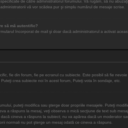
specificate de către administratorul forumului. Vă rugăm, să nu abuzaţi 
u administratorii vă vor scădea pur şi simplu numărul de mesaje scrise.
re să mă autentific?
n formularul încorporat de mail şi doar dacă administratorul a activat acea
c, fie din forum, fie pe ecranul cu subiecte. Este posibil să fie nevoie s
 Puteţi crea subiecte noi în acest forum, Puteţi vota în sondaje, etc.
rumului, puteţi modifica sau şterge doar propriile mesajele. Puteţi modi
eva a răspuns la mesaj, veţi observa o mică secţiune de text sub mesaj c
 dacă cineva a răspuns la subiect; nu va apărea dacă un moderator sau 
atorii normali nu pot şterge un mesaj odată ce cineva a răspuns.