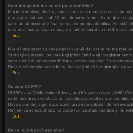
Sunt înregistrat dar nu mă pot autentifica!
Mai intâi verificaţi dacă aţi specificat corect numele de utilizator 
înregistrare că aveţi sub 13 ani, atunci va trebui să urmaţi instrucţiu
către un administrator înainte de a vă puteţi autentifica. Această inf
de e-mail incorectă sau mesajul a fost prelucrat de un filtru de spa
Sus
M-am înregistrat cu ceva timp în urmă dar acum nu mă mai pot
Verificaţi-vă mesajul pe care l-aţi primit când v-aţi înregistrat pentr
şters contul dumneavoastră dintr-un motiv sau altul. De asemenea, 
Dacă s-a întâmplat acest lucru, încercaţi să vă înregistraţi din nou ş
Sus
Ce este COPPA?
COPPA, sau "Child Online Privacy and Protection Act of 1998" (Actul 
de la minorii sub vârsta 13 ani să obţină acordul scris al părinţilor
Dacă nu sunteţi sigur dacă acest lucru este aplicabil dumneavoastră -
Reţineţi că echipa phpBB nu poate furniza sfaturi juridice şi nu este
Sus
De ce nu mă pot înregistra?