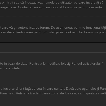
care intraţi sau să fi dezactivat numele de utilizator pe care încercaţi să-
 înregistreze. Contactaţi un administrator al forumului pentru asistenţă.
care vă ţin autentificat pe forum. De asemenea, permite funcţionalităţi
sau dezautentificarea pe forum, ştergerea cookie-urilor forumului poate a
 în baza de date. Pentru a le modifica, folosiţi Panoul utilizatorului; în
i preferinţele.
us orar diferit faţă de cea în care sunteţi. Dacă este aşa, folosiţi Pano
aris, etc. Reţineţi că schimbarea zonei de fus orar, ca majoritatea setăril