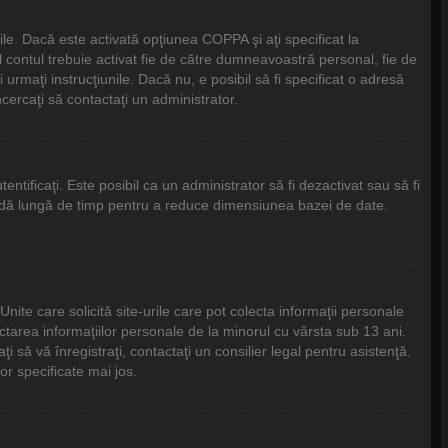
bile. Dacă este activată opţiunea COPPA şi aţi specificat la
tfel contul trebuie activat fie de către dumneavoastră personal, fie de
 urmaţi instrucţiunile. Dacă nu, e posibil să fi specificat o adresă
cercaţi să contactaţi un administrator.
tentificaţi. Este posibil ca un administrator să fi dezactivat sau să fi
ioadă lungă de timp pentru a reduce dimensiunea bazei de date.
ite care solicită site-urile care pot colecta informaţii personale
ectarea informaţiilor personale de la minorul cu vârsta sub 13 ani.
 să vă înregistraţi, contactaţi un consilier legal pentru asistenţă.
or specificate mai jos.