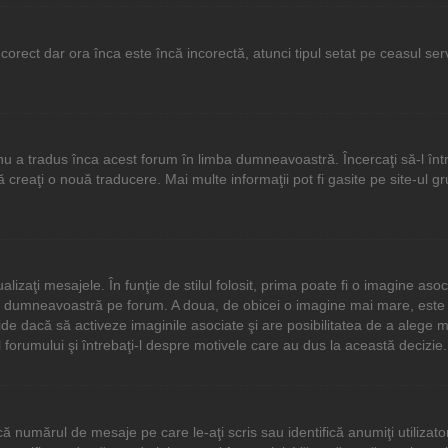
corect dar ora înca este încă incorectă, atunci tipul setat pe ceasul se
u a tradus înca acest forum în limba dumneavoastră. Încercaţi să-l într
creaţi o nouă traducere. Mai multe informaţii pot fi gasite pe site-ul gru
lizaţi mesajele. În funţie de stilul folosit, prima poate fi o imagine 
tul dumneavoastră pe forum. A doua, de obicei o imagine mai mare, este
ide dacă să activeze imaginile asociate şi are posibilitatea de a alege m
al forumului şi întrebaţi-l despre motivele care au dus la această decizie.
numărul de mesaje pe care le-aţi scris sau identifică anumiţi utilizatori