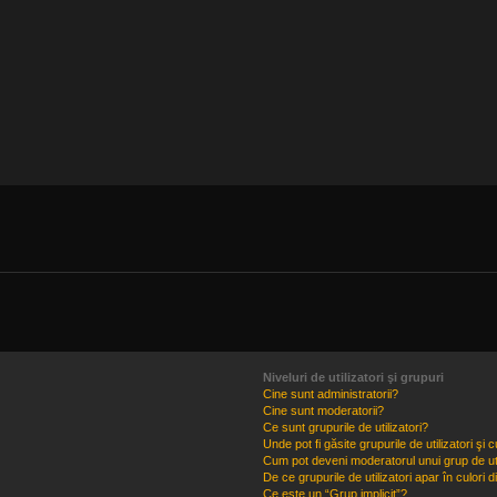
Niveluri de utilizatori şi grupuri
Cine sunt administratorii?
Cine sunt moderatorii?
Ce sunt grupurile de utilizatori?
Unde pot fi găsite grupurile de utilizatori ş
Cum pot deveni moderatorul unui grup de uti
De ce grupurile de utilizatori apar în culori di
Ce este un “Grup implicit”?