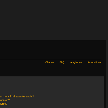
Căutare
FAQ
Înregistrare
Autentificare
i cum pot să mă asociez unuia?
lizatori?
ferite?