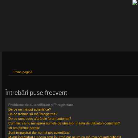
Prima pagină
Întrebări puse frecvent
Probleme de autentificare şi înregistrare
De ce nu mă pot autentifica?
De ce trebuie să mă înregistrez?
De ce sunt scos afară din forum automat?
Cum fac să nu îmi apară numele de utilizator în lista de utilizatori conectaţi?
Mi-am pierdut parola!
Sunt înregistrat dar nu mă pot autentifica!
M-am înregistrat cu ceva timp în urmă dar acum nu mă mai pot autentifica?!