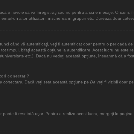
că e nevoie să vă înregistraţi sau nu pentru a scrie mesaje. Oricum, înr
 de email-uri altor utilizatori, înscrierea în grupuri etc. Durează doar 
unci când vă autentificaţi, veţi fi autentificat doar pentru o perioadă d
t timpul, bifaţi această opţiune la autentificare. Acest lucru nu este 
iceu/universitate etc.). Dacă nu vedeţi această opţiune, înseamnă că a fo
tori conectaţi?
de conectare
. Dacă veţi seta această opţiune pe
Da
veţi fi vizibil doar 
poate fi resetată uşor. Pentru a realiza acest lucru, mergeţi la pagina d