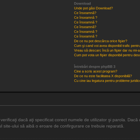
Download
Unde pot găsi Download?
Ce înseamnă?
Ce înseamnă ?
Ce înseamnă ?
Ce înseamnă?
Ce înseamnă ?
Ce înseamnă ?
De ce nu pot descărca orice fişier?
Cum şi cand voi avea disponibil trafic pent
Vreau să descarc încă un fişier dar nu mi-a
Cum pot vota un fişier disponibil pentru de
Întrebări despre phpBB 3
Cine a scris acest program?
De ce nu este facilitatea X disponibilă?
Cu cine iau legatura pentru probleme juridi
rificaţi dacă aţi specificat corect numele de utilizator şi parola. Dacă d
l site-ului să aibă o eroare de confirgurare ce trebuie reparată.