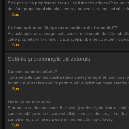
Este posibil ca proprietarul site-ului să fi interzis adresa IP de pe 
de către proprietarul site-ului pentru a preveni vizitatorii noi să se
Sus
Ce face opţiunea “Şterge toate cookie-urile forumului”?
Această opţiune va şterge toate cookie-urile create de către phpBB 
către proprietarul forumului. Dacă aveţi probleme cu autentificarea 
Sus
Setările şi preferinţele utilizatorului
Cum îmi schimb setările?
Toate setările dumneavoastră (dacă sunteţi înregistrat) sunt păstrate
forumului. Acest lucru vă va permite să vă schimbaţi toate setările ş
Sus
Orele nu sunt corecte!
S-ar putea ca dumneavoastră să vedeţi orele afişate dintr-o zonă cu f
concordanţă cu zona în care vă aflaţi, cum ar fi Bucureşti, Londra, P
sunteţi înregistrat, acesta este un moment bun să o faceţi.
Sus