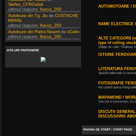
Stefan_CFRGalati
ultimul raspuns:
Ikarus_260
AUTOMOTOARE / D.
Autobuze din Tg. Jiu
de
COSTACHE
MIHAIL
ultimul raspuns:
Ikarus_260
RAME ELECTRICE / 
Autobuze din Piatra Neamt
de
xCalinx
ultimul raspuns:
Ikarus_260
ALTE CATEGORII (mat
Liaz
de
Vladyz
type of rolling stock
ultimul raspuns:
Ikarus_260
Utilaje de cale / Railway
Autobuze din Fetesti
de
SITE-URI PARTENERE
ANDU2100CP
ISTORIE FEROVIAR
ultimul raspuns:
Ikarus_260
Parc SC RATBV SA
de
Ikarus_260
LITERATURA FEROV
ultimul raspuns:
Ikarus_260
Aparitii editoriale si recenz
Rocar de Simon
de
Vladyz
ultimul raspuns:
Ikarus_260
FOTOGRAFIE FERO
Aici puteti atasa fotografi
Autobuze din Ploiesti (RATP)
de
Vatmanu076
MAPAMOND / WOR
ultimul raspuns:
Ikarus_260
Discutii si prezentari, cu
Autobuze din Oradea
de
Vladyz
ultimul raspuns:
Ikarus_260
DISCUTII GENERA
Troleibuzele (autobuzele) Saurer
de
DISCUSSIONS ABO
Ikarus_260
ultimul raspuns:
Ikarus_260
PAGINA DE START / START PAGE
Troleibuzul Rocar Autodromo 7460
de