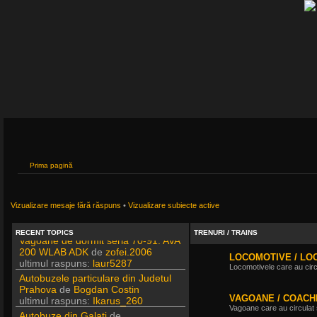
Filmari si fotografii DPS
Prima pagină
de
DPS
ultimul raspuns:
DPS
Masini de inchiriatin Baucuresti
aeroport
de
paraschivrazvan25
Vizualizare mesaje fără răspuns
•
Vizualizare subiecte active
ultimul raspuns:
paraschivrazvan25
Vagoane de dormit seria 70-91. AVA
RECENT TOPICS
TRENURI / TRAINS
200 WLAB ADK
de
zofei.2006
ultimul raspuns:
laur5287
LOCOMOTIVE / LO
Autobuzele particulare din Judetul
Locomotivele care au circu
Prahova
de
Bogdan Costin
ultimul raspuns:
Ikarus_260
VAGOANE / COACH
Autobuze din Galati
de
Vagoane care au circulat s