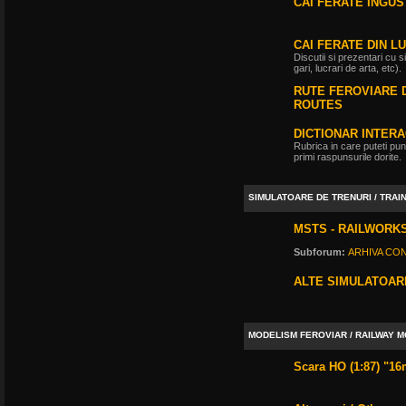
CAI FERATE INGU
CAI FERATE DIN L
Discutii si prezentari cu s
gari, lucrari de arta, etc).
RUTE FEROVIARE D
ROUTES
DICTIONAR INTERA
Rubrica in care puteti pune
primi raspunsurile dorite.
SIMULATOARE DE TRENURI / TRAI
MSTS - RAILWORKS
Subforum:
ARHIVA CO
ALTE SIMULATOAR
MODELISM FEROVIAR / RAILWAY 
Scara HO (1:87) "1