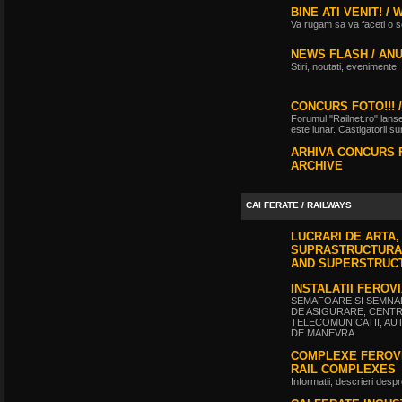
Vatmanu076
BINE ATI VENIT! /
ultimul raspuns:
Ikarus_260
Va rugam sa va faceti o s
Interventii RATB
de
Ikarus_260
ultimul raspuns:
Ikarus_260
NEWS FLASH / AN
Autobuze Roman 112UD
de
Stiri, noutati, evenimente!
Ikarus_260
ultimul raspuns:
Ikarus_260
CONCURS FOTO!!! 
Autobuze Mercedes-Benz Citaro C2
Forumul "Railnet.ro" lans
Hybrid ale STB
de
Andrei98
este lunar. Castigatorii 
ultimul raspuns:
Ikarus_260
ARHIVA CONCURS 
Tramvai tip V3A-93M modernizat cu
ARCHIVE
echipamente INDAELTRAC
de
Vatmanu076
ultimul raspuns:
Ikarus_260
CAI FERATE / RAILWAYS
Tramvaiele V3A-93M EPC
de
Matei
LUCRARI DE ARTA, 
ultimul raspuns:
Ikarus_260
SUPRASTRUCTURA 
AND SUPERSTRUC
INSTALATII FEROV
SEMAFOARE SI SEMNALE
DE ASIGURARE, CENTR
TELECOMUNICATII, AU
DE MANEVRA.
COMPLEXE FEROVI
RAIL COMPLEXES
Informatii, descrieri des