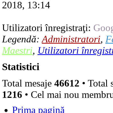
2018, 13:14
Utilizatori înregistraţi:
Goog
Legendă:
Administratori
,
F
Maestri
,
Utilizatori înregist
Statistici
Total mesaje
46612
• Total 
1216
• Cel mai nou membr
Prima pagină