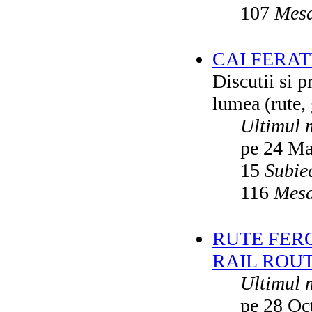
107
Mesa
CAI FERA
Discutii si p
lumea (rute, g
Ultimul 
pe 24 Ma
15
Subie
116
Mesa
RUTE FER
RAIL ROU
Ultimul 
pe 28 Oc