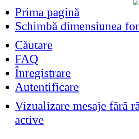
Prima pagină
Schimbă dimensiunea fon
Căutare
FAQ
Înregistrare
Autentificare
Vizualizare mesaje fără r
Filmari si fotografii DPS
de
DPS
ultimul raspuns:
DPS
active
Masini de inchiriatin Baucuresti
aeroport
de
paraschivrazvan25
ultimul raspuns:
paraschivrazvan25
Vagoane de dormit seria 70-91. AVA