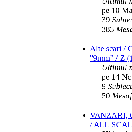
Ultimul 
pe 10 Ma
39
Subie
383
Mesa
Alte scari /
"9mm" / Z (1
Ultimul 
pe 14 No
9
Subiec
50
Mesaj
VANZARI,
/ ALL SCA