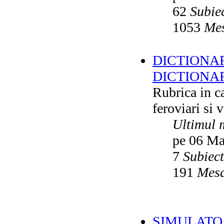
62
Subie
1053
Mes
DICTIONAR
DICTIONA
Rubrica in ca
feroviari si 
Ultimul 
pe 06 Ma
7
Subiec
191
Mesa
SIMULATO