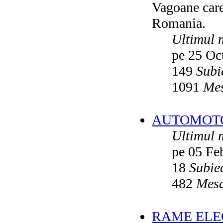
Vagoane care 
Vatmanu076
ultimul raspuns:
Ikarus_260
Romania.
Autobuze din Oradea
de
Vladyz
ultimul raspuns:
Ikarus_260
Ultimul 
Troleibuzele (autobuzele) Saurer
de
pe 25 Oc
Ikarus_260
ultimul raspuns:
Ikarus_260
149
Subi
Troleibuzul Rocar Autodromo 7460
de
Vatmanu076
1091
Mes
ultimul raspuns:
Ikarus_260
Interventii RATB
de
Ikarus_260
ultimul raspuns:
Ikarus_260
AUTOMOTOA
Autobuze Roman 112UD
de
Ikarus_260
Ultimul 
ultimul raspuns:
Ikarus_260
pe 05 Fe
Autobuze Mercedes-Benz Citaro C2
Hybrid ale STB
de
Andrei98
ultimul raspuns:
Ikarus_260
18
Subie
Tramvai tip V3A-93M modernizat cu
482
Mesa
echipamente INDAELTRAC
de
Vatmanu076
ultimul raspuns:
Ikarus_260
Tramvaiele V3A-93M EPC
de
Matei
RAME ELEC
ultimul raspuns:
Ikarus_260