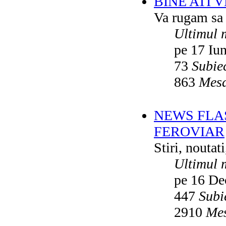
BINE ATI 
Va rugam sa v
Ultimul 
pe 17 Iu
73
Subie
863
Mesa
NEWS FLA
FEROVIAR
Stiri, noutat
Ultimul 
pe 16 De
447
Subi
2910
Mes