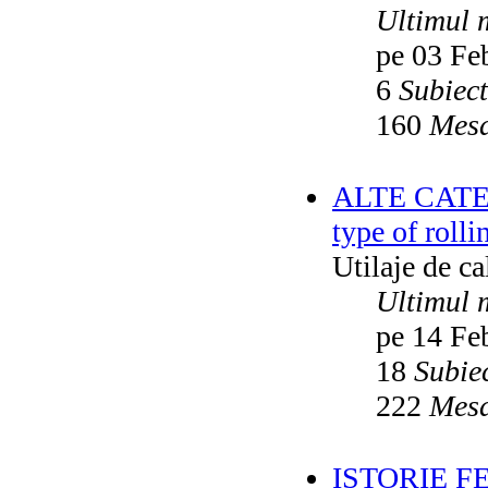
Ultimul 
pe 03 Fe
6
Subiec
160
Mesa
ALTE CATEGO
type of rolli
Utilaje de c
Ultimul 
pe 14 Fe
18
Subie
222
Mesa
ISTORIE F