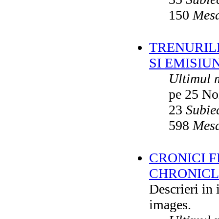
150
Mesa
TRENURILE
SI EMISIUN
Ultimul 
pe 25 No
23
Subie
598
Mesa
CRONICI F
CHRONICLE
Descrieri in
images.