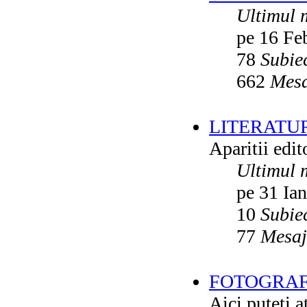
Ultimul 
pe 16 Fe
78
Subie
662
Mesa
LITERATU
Aparitii edito
Ultimul 
pe 31 Ia
10
Subie
77
Mesaj
FOTOGRAFI
Aici puteti a