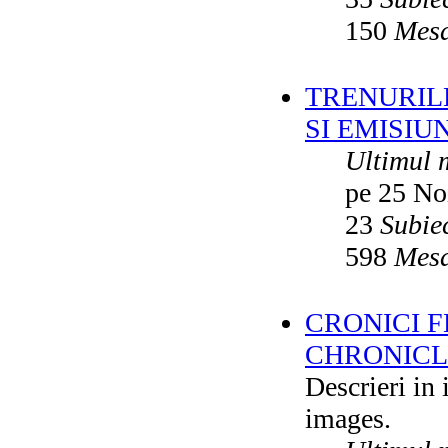
150
Mesa
TRENURILE
SI EMISIUN
Ultimul 
pe 25 No
23
Subie
598
Mesa
CRONICI F
CHRONICLE
Descrieri in
images.