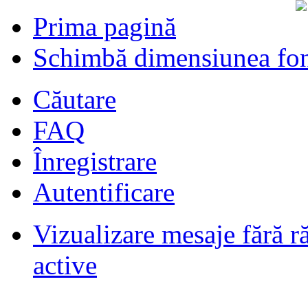
Prima pagină
Schimbă dimensiunea fon
Căutare
FAQ
Înregistrare
Autentificare
Vizualizare mesaje fără r
Filmari si fotografii DPS
de
DPS
ultimul raspuns:
DPS
active
Masini de inchiriatin Baucuresti
aeroport
de
paraschivrazvan25
ultimul raspuns:
paraschivrazvan25
Vagoane de dormit seria 70-91. AVA