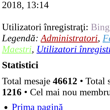
2018, 13:14
Utilizatori înregistraţi:
Bing
Legendă:
Administratori
,
F
Maestri
,
Utilizatori înregist
Statistici
Total mesaje
46612
• Total 
1216
• Cel mai nou membr
Prima pagină