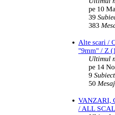
Ultimul 
pe 10 Ma
39
Subie
383
Mesa
Alte scari /
"9mm" / Z (1
Ultimul 
pe 14 No
9
Subiec
50
Mesaj
VANZARI,
/ ALL SCA