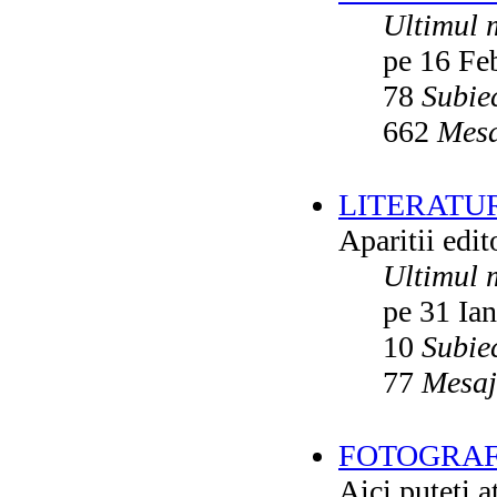
Ultimul 
pe 16 Fe
78
Subie
662
Mesa
LITERATU
Aparitii edito
Ultimul 
pe 31 Ia
10
Subie
77
Mesaj
FOTOGRAFI
Aici puteti a