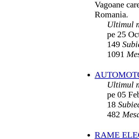
Vagoane care 
Vatmanu076
ultimul raspuns:
Ikarus_260
Romania.
Autobuze din Oradea
de
Vladyz
ultimul raspuns:
Ikarus_260
Ultimul 
Troleibuzele (autobuzele) Saurer
de
pe 25 Oc
Ikarus_260
ultimul raspuns:
Ikarus_260
149
Subi
Troleibuzul Rocar Autodromo 7460
de
Vatmanu076
1091
Mes
ultimul raspuns:
Ikarus_260
Interventii RATB
de
Ikarus_260
ultimul raspuns:
Ikarus_260
AUTOMOTOA
Autobuze Roman 112UD
de
Ikarus_260
Ultimul 
ultimul raspuns:
Ikarus_260
pe 05 Fe
Autobuze Mercedes-Benz Citaro C2
Hybrid ale STB
de
Andrei98
ultimul raspuns:
Ikarus_260
18
Subie
Tramvai tip V3A-93M modernizat cu
482
Mesa
echipamente INDAELTRAC
de
Vatmanu076
ultimul raspuns:
Ikarus_260
Tramvaiele V3A-93M EPC
de
Matei
RAME ELEC
ultimul raspuns:
Ikarus_260