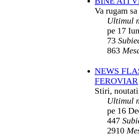
BINE ATI 
Va rugam sa v
Ultimul 
pe 17 Iu
73
Subie
863
Mesa
NEWS FLA
FEROVIAR
Stiri, noutat
Ultimul 
pe 16 De
447
Subi
2910
Mes