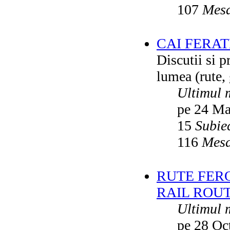
107
Mesa
CAI FERA
Discutii si p
lumea (rute, g
Ultimul 
pe 24 Ma
15
Subie
116
Mesa
RUTE FER
RAIL ROU
Ultimul 
pe 28 Oc