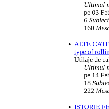
Ultimul 
pe 03 Fe
6
Subiec
160
Mesa
ALTE CATEGO
type of rolli
Utilaje de c
Ultimul 
pe 14 Fe
18
Subie
222
Mesa
ISTORIE F