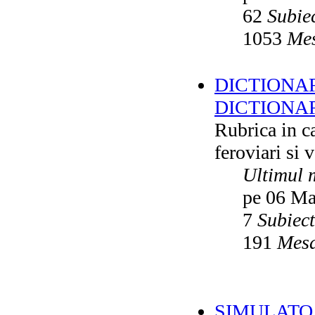
62
Subie
1053
Mes
DICTIONAR
DICTIONA
Rubrica in ca
feroviari si 
Ultimul 
pe 06 Ma
7
Subiec
191
Mesa
SIMULATO