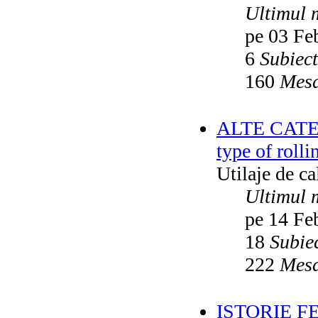
Ultimul 
pe 03 Fe
6
Subiec
160
Mesa
ALTE CATEGO
type of rolli
Utilaje de c
Ultimul 
pe 14 Fe
18
Subie
222
Mesa
ISTORIE F