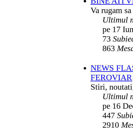
BINE ATI 
Va rugam sa v
Ultimul 
pe 17 Iu
73
Subie
863
Mesa
NEWS FLA
FEROVIAR
Stiri, noutat
Ultimul 
pe 16 De
447
Subi
2910
Mes