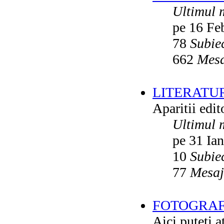
Ultimul 
pe 16 Fe
78
Subie
662
Mesa
LITERATU
Aparitii edito
Ultimul 
pe 31 Ia
10
Subie
77
Mesaj
FOTOGRAFI
Aici puteti a