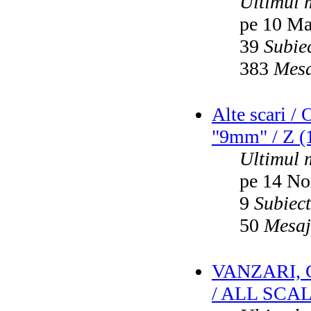
Ultimul 
pe 10 Ma
39
Subie
383
Mesa
Alte scari /
"9mm" / Z (1
Ultimul 
pe 14 No
9
Subiec
50
Mesaj
VANZARI,
/ ALL SCA