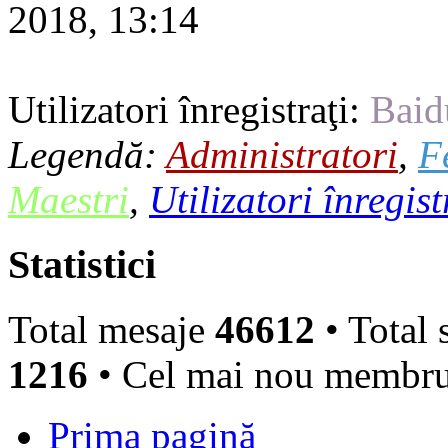
2018, 13:14
Utilizatori înregistraţi:
Baid
Legendă:
Administratori
,
F
Maestri
,
Utilizatori înregist
Statistici
Total mesaje
46612
• Total 
1216
• Cel mai nou membr
Prima pagină