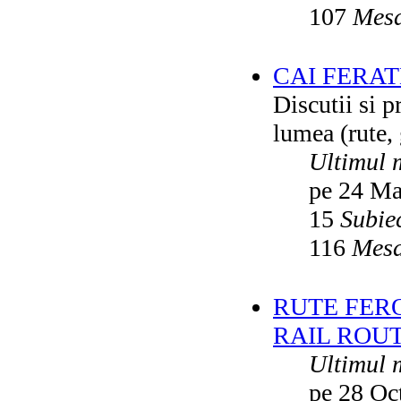
107
Mesa
CAI FERA
Discutii si p
lumea (rute, g
Ultimul 
pe 24 Ma
15
Subie
116
Mesa
RUTE FER
RAIL ROU
Ultimul 
pe 28 Oc