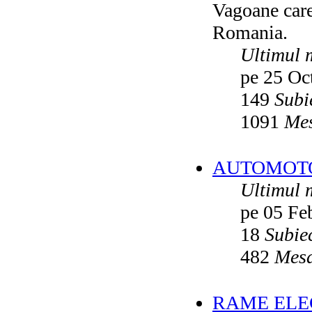
Vagoane care 
Vatmanu076
ultimul raspuns:
Ikarus_260
Romania.
Autobuze din Oradea
de
Vladyz
ultimul raspuns:
Ikarus_260
Ultimul 
Troleibuzele (autobuzele) Saurer
de
pe 25 Oc
Ikarus_260
ultimul raspuns:
Ikarus_260
149
Subi
Troleibuzul Rocar Autodromo 7460
de
Vatmanu076
1091
Mes
ultimul raspuns:
Ikarus_260
Interventii RATB
de
Ikarus_260
ultimul raspuns:
Ikarus_260
AUTOMOTOA
Autobuze Roman 112UD
de
Ikarus_260
Ultimul 
ultimul raspuns:
Ikarus_260
pe 05 Fe
Autobuze Mercedes-Benz Citaro C2
Hybrid ale STB
de
Andrei98
ultimul raspuns:
Ikarus_260
18
Subie
Tramvai tip V3A-93M modernizat cu
482
Mesa
echipamente INDAELTRAC
de
Vatmanu076
ultimul raspuns:
Ikarus_260
Tramvaiele V3A-93M EPC
de
Matei
RAME ELEC
ultimul raspuns:
Ikarus_260