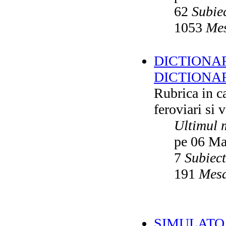
62
Subie
1053
Mes
DICTIONAR
DICTIONA
Rubrica in ca
feroviari si 
Ultimul 
pe 06 Ma
7
Subiec
191
Mesa
SIMULATO