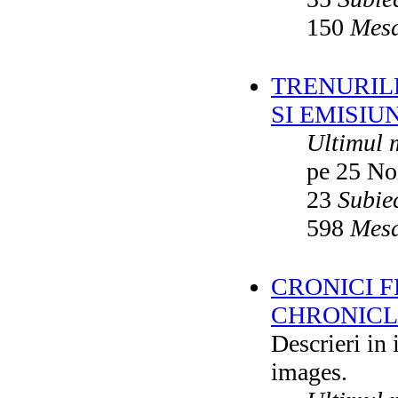
150
Mesa
TRENURILE
SI EMISIUN
Ultimul 
pe 25 No
23
Subie
598
Mesa
CRONICI F
CHRONICLE
Descrieri in
images.