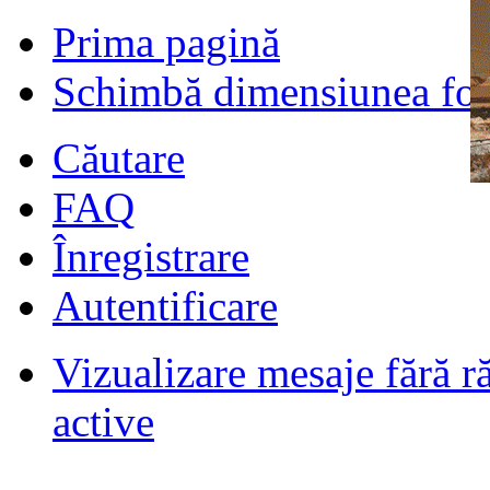
Prima pagină
Schimbă dimensiunea fon
Căutare
FAQ
Înregistrare
Autentificare
Vizualizare mesaje fără r
Filmari si fotografii DPS
de
DPS
ultimul raspuns:
DPS
active
Masini de inchiriatin Baucuresti
aeroport
de
paraschivrazvan25
ultimul raspuns:
paraschivrazvan25
Vagoane de dormit seria 70-91. AVA