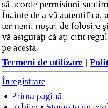
să acorde permisiuni suplimen
Înainte de a vă autentifica, 
termenii noştri de folosire ş
vă asiguraţi că aţi citit reg
pe acesta.
Termeni de utilizare
|
Poli
Înregistrare
Prima pagină
Echipa
•
Şterge toate coo