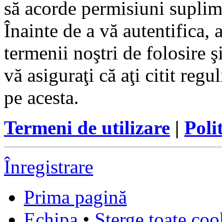
să acorde permisiuni suplimen
Înainte de a vă autentifica, 
termenii noştri de folosire ş
vă asiguraţi că aţi citit reg
pe acesta.
Termeni de utilizare
|
Poli
Înregistrare
Prima pagină
Echipa
•
Şterge toate coo