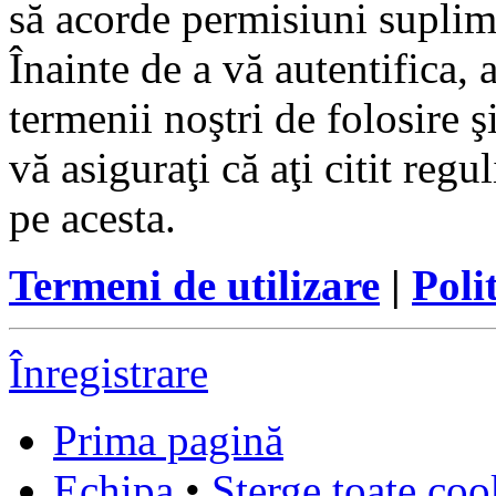
să acorde permisiuni suplimen
Înainte de a vă autentifica, 
termenii noştri de folosire ş
vă asiguraţi că aţi citit reg
pe acesta.
Termeni de utilizare
|
Poli
Înregistrare
Prima pagină
Echipa
•
Şterge toate coo