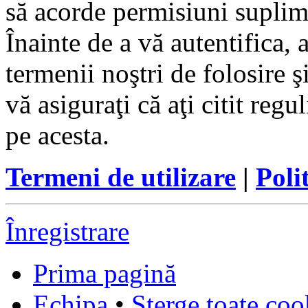
să acorde permisiuni suplimen
Înainte de a vă autentifica, 
termenii noştri de folosire ş
vă asiguraţi că aţi citit reg
pe acesta.
Termeni de utilizare
|
Poli
Înregistrare
Prima pagină
Echipa
•
Şterge toate coo