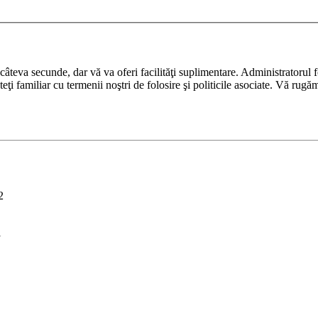
ază câteva secunde, dar vă va oferi facilităţi suplimentare. Administrato
nteţi familiar cu termenii noştri de folosire şi politicile asociate. Vă rugă
2
i