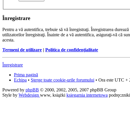
Înregistrare
Pentru a vă autentifica, trebuie să vă înregistraţi. Înregistrarea dure
utilizatorilor înregistraţi. Înainte de a vă autentifica, asiguraţi-vă că su
acesta.
Termeni de utilizare
|
Politica de confidenţialitate
Înregistrare
Prima pagină
Echipa
•
Şterge toate cookie-urile forumului
• Ora este UTC + 
Powered by
phpBB
© 2000, 2002, 2005, 2007 phpBB Group
Style by
Webdesign
www, książki
księgarnia internetowa
podręcznik