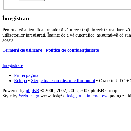
Înregistrare
Pentru a vă autentifica, trebuie să vă înregistraţi. Înregistrarea dure
utilizatorilor înregistraţi. Înainte de a vă autentifica, asiguraţi-vă că su
acesta.
Termeni de utilizare
|
Politica de confidenţialitate
Înregistrare
Prima pagină
Echipa
•
Şterge toate cookie-urile forumului
• Ora este UTC + 
Powered by
phpBB
© 2000, 2002, 2005, 2007 phpBB Group
Style by
Webdesign
www, książki
księgarnia internetowa
podręcznik