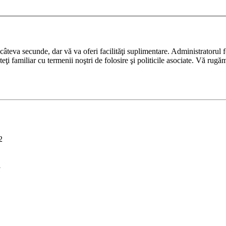
ază câteva secunde, dar vă va oferi facilităţi suplimentare. Administrato
nteţi familiar cu termenii noştri de folosire şi politicile asociate. Vă rugă
2
i