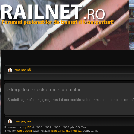
Prima pagină
Şterge toate cookie-urile forumului
Sunteţi sigur că doriţi ştergerea tuturor cookie-urilor primite de pe acest forum
Prima pagină
Powered by
phpBB
© 2000, 2002, 2005, 2007 phpBB Group
Style by
Webdesign
www, książki
księgarnia internetowa
podręczniki