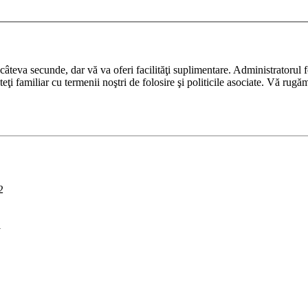
ază câteva secunde, dar vă va oferi facilităţi suplimentare. Administrato
nteţi familiar cu termenii noştri de folosire şi politicile asociate. Vă rugă
2
i