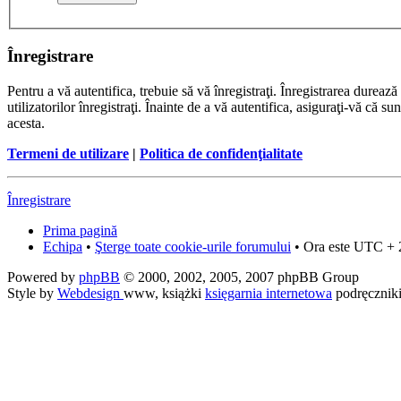
Înregistrare
Pentru a vă autentifica, trebuie să vă înregistraţi. Înregistrarea dure
utilizatorilor înregistraţi. Înainte de a vă autentifica, asiguraţi-vă că su
acesta.
Termeni de utilizare
|
Politica de confidenţialitate
Înregistrare
Prima pagină
Echipa
•
Şterge toate cookie-urile forumului
• Ora este UTC + 
Powered by
phpBB
© 2000, 2002, 2005, 2007 phpBB Group
Style by
Webdesign
www, książki
księgarnia internetowa
podręcznik