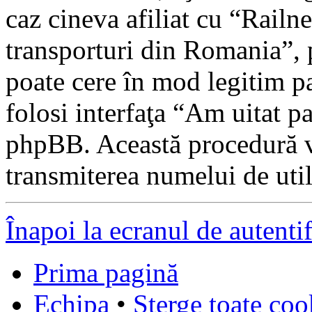
caz cineva afiliat cu “Railnet
transporturi din Romania”, 
poate cere în mod legitim pa
folosi interfaţa “Am uitat p
phpBB. Această procedură v
transmiterea numelui de utili
Înapoi la ecranul de autenti
Prima pagină
Echipa
•
Şterge toate coo