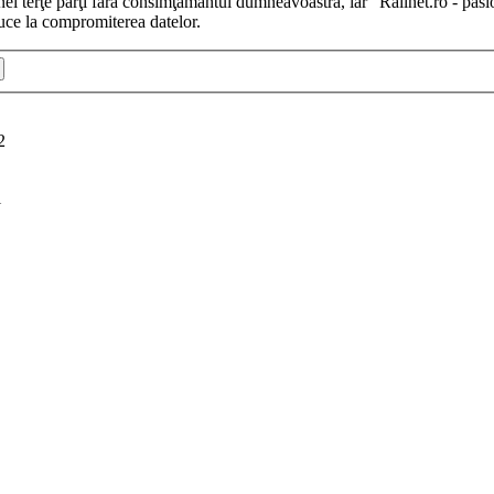
iunei terţe părţi fără consimţământul dumneavoastră, iar “Railnet.ro - pas
uce la compromiterea datelor.
2
i