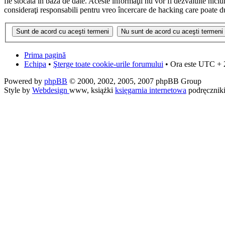
fie stocată în baza de date. Aceste informaţii nu vor fi dezvăluite nic
consideraţi responsabili pentru vreo încercare de hacking care poate d
Prima pagină
Echipa
•
Şterge toate cookie-urile forumului
• Ora este UTC + 
Powered by
phpBB
© 2000, 2002, 2005, 2007 phpBB Group
Style by
Webdesign
www, książki
księgarnia internetowa
podręcznik