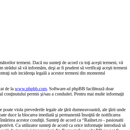
mătorilor termeni. Dacă nu sunteţi de acord cu toţi aceşti termeni, vă
m strădui să vă informăm, deşi ar fi prudent să verificaţi aceşti termeni
 intraţi sub incidenţa legală a acestor termeni din momentul
cat de la
www.phpbb.com
. Software-ul phpBB facilitează doar
al conţinutului permis şi/sau a conduitei. Pentru mai multe informaţii
e poate viola prevederile legale ale ţării dumneavoastră, ale ţării unde
poate duce la blocarea imediată şi permanentă însoţită de notificarea
tărirea acestor condiţii. Sunteţi de acord ca “Railnet.ro - pasionatii
otrivit. Ca utilizator sunteţi de acord ca orice informaţie introdusă să