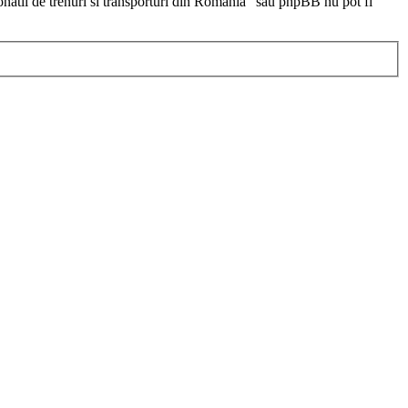
ionatii de trenuri si transporturi din Romania” sau phpBB nu pot fi