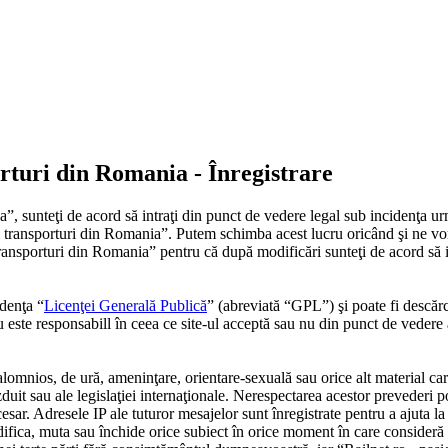
porturi din Romania - Înregistrare
”, sunteţi de acord să intraţi din punct de vedere legal sub incidenţa ur
 si transporturi din Romania”. Putem schimba acest lucru oricând şi ne vo
i transporturi din Romania” pentru că după modificări sunteţi de acord să
denţa “
Licenţei Generală Publică
” (abreviată “GPL”) şi poate fi descăr
este responsabill în ceea ce site-ul acceptă sau nu din punct de vedere 
alomnios, de ură, ameninţare, orientare-sexuală sau orice alt material car
zduit sau ale legislaţiei internaţionale. Nerespectarea acestor prevederi 
 Adresele IP ale tuturor mesajelor sunt înregistrate pentru a ajuta la în
ifica, muta sau închide orice subiect în orice moment în care consideră p