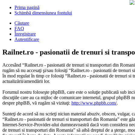
Prima pagină
Schimbă dimensiunea fontului
Căutare
FAQ
Înregistrare
Autentificare
Railnet.ro - pasionatii de trenuri si trans
Accesând “Railnet.ro - pasionatii de trenuri si transporturi din Romania
rugăm să nu accesaţi şi/sau folosiţi “Railnet.ro - pasionatii de trenuri
în mod regulat în timp ce folosiţi “Railnet.ro - pasionatii de trenuri s
actualizării/amendării lor.
Forumul nostru foloseşte phpBB, care este o soluţie publicată sub inci
discuţiile care au ca mijloc de comunicare internetul, grupul phpBB nu 
despre phpBB, vă rugăm să vizitaţi:
http://www.phpbb.com/
.
Sunteţi de acord să nu scrieţi niciun material abuziv, obscen, vulgar, c
“Railnet.ro - pasionatii de trenuri si transporturi din Romania” este gă
Internet-Service-Provider-ului dumneavoastră dacă vom considera necesar.
de trenuri si transporturi din Romania” să aibă dreptul de a şterge, mod