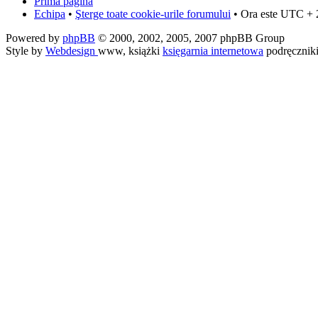
Prima pagină
Echipa
•
Şterge toate cookie-urile forumului
• Ora este UTC + 
Powered by
phpBB
© 2000, 2002, 2005, 2007 phpBB Group
Style by
Webdesign
www, książki
księgarnia internetowa
podręcznik