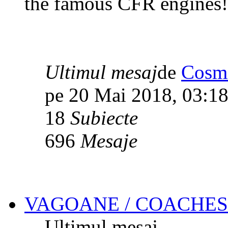
the famous CFR engines!
Ultimul mesaj
de
Cosmi
pe 20 Mai 2018, 03:1
18
Subiecte
696
Mesaje
VAGOANE / COACHES
Ultimul mesaj