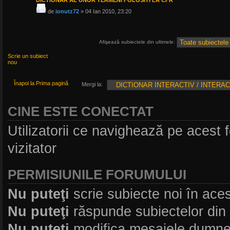
de
ionutz72
» 04 Ian 2010, 23:20
Afişează subiectele din ultimele:
Scrie un subiect
nou
Înapoi la Prima pagină
Mergi la:
CINE ESTE CONECTAT
Utilizatorii ce navighează pe acest fo
vizitator
PERMISIUNILE FORUMULUI
Nu puteţi
scrie subiecte noi în ace
Nu puteţi
răspunde subiectelor din
Nu puteţi
modifica mesajele dumne