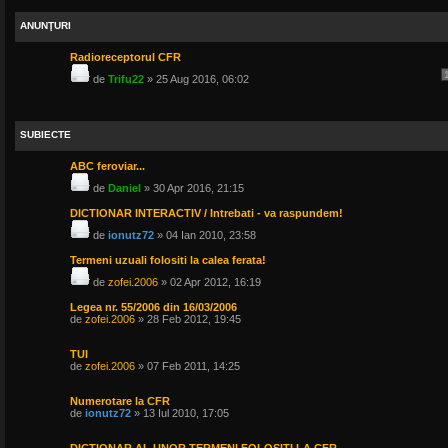
ANUNŢURI
Radioreceptorul CFR
de
Trifu22
» 25 Aug 2016, 06:02
SUBIECTE
ABC feroviar...
de
Daniel
» 30 Apr 2016, 21:15
DICTIONAR INTERACTIV / Intrebati - va raspundem!
de
ionutz72
» 04 Ian 2010, 23:58
Termeni uzuali folositi la calea ferata!
de
zofei.2006
» 02 Apr 2012, 16:19
Legea nr. 55/2006 din 16/03/2006
de
zofei.2006
» 28 Feb 2012, 19:45
TUI
de
zofei.2006
» 07 Feb 2011, 14:25
Numerotare la CFR
de
ionutz72
» 13 Iul 2010, 17:05
DICTIONAR AL UNOR TERMENI FOLOSITI LA CFR