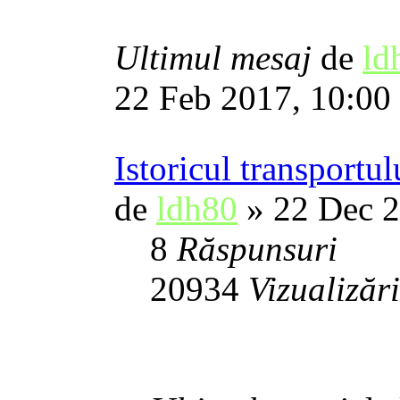
Ultimul mesaj
de
ld
22 Feb 2017, 10:00
Istoricul transportu
de
ldh80
» 22 Dec 2
8
Răspunsuri
20934
Vizualizări