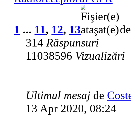
1
...
11
,
12
,
13
d
314
Răspunsuri
11038596
Vizualizări
Ultimul mesaj
de
Cost
13 Apr 2020, 08:24