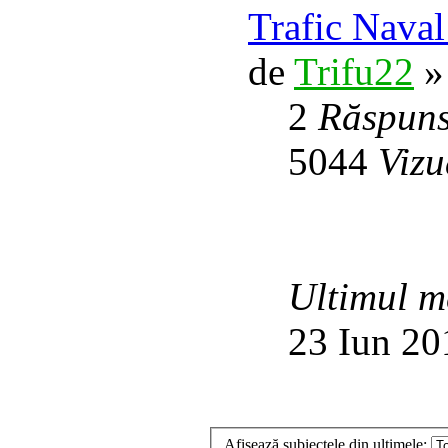
Trafic Nava
de
Trifu22
»
2
Răspuns
5044
Vizu
Ultimul m
23 Iun 20
Afişează subiectele din ultimele: