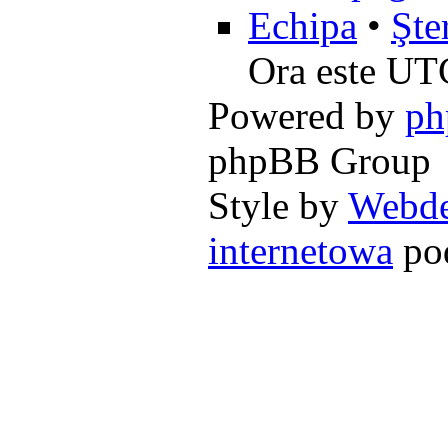
Echipa
•
Şte
Ora este UT
Powered by
p
phpBB Group
Style by
Webd
internetowa
pod