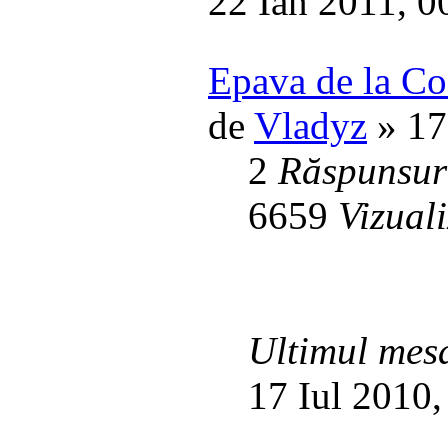
22 Ian 2011, 0
Epava de la Cos
de
Vladyz
» 17
2
Răspunsur
6659
Vizuali
Ultimul mes
17 Iul 2010,