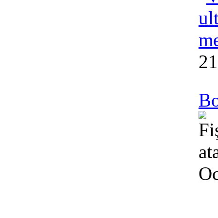
21
Bo
Oc