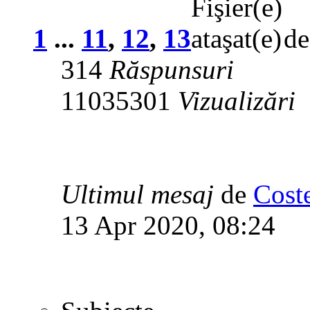
1
...
11
,
12
,
13
d
314
Răspunsuri
11035301
Vizualizări
Ultimul mesaj
de
Cost
13 Apr 2020, 08:24