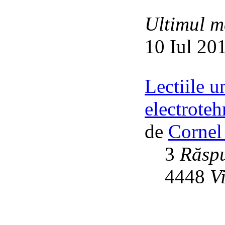
Ultimul m
10 Iul 20
Lectiile u
electroteh
de
Cornel
3
Răspu
4448
V