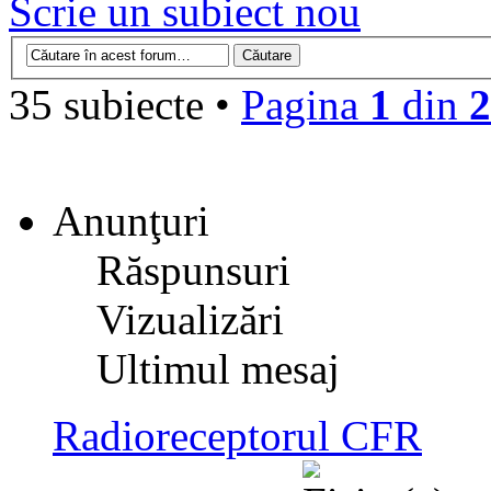
Scrie un subiect nou
35 subiecte •
Pagina
1
din
2
Anunţuri
Răspunsuri
Vizualizări
Ultimul mesaj
Radioreceptorul CFR