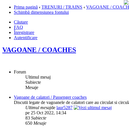
Prima pagină
‹
TRENURI / TRAINS
‹
VAGOANE / COAC
Schimbă dimensiunea fontului
Căutare
FAQ
Înregistrare
Autentificare
VAGOANE / COACHES
Forum
Ultimul mesaj
Subiecte
Mesaje
Vagoane de calatori / Passenger coaches
Discutii legate de vagoanele de calatori care au circulat si circ
Ultimul mesaj
de
laur5287
pe 25 Oct 2022, 14:34
83
Subiecte
650
Mesaje