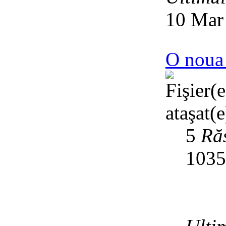
10 Mar
O noua 
5
Ră
103