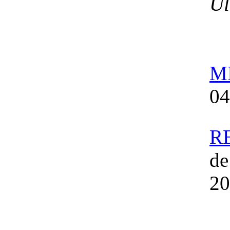
Ul
M
04
R
d
20