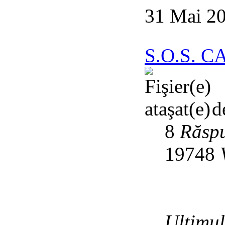
31 Mai 20
S.O.S. 
d
8
Răspu
19748
Ultimu