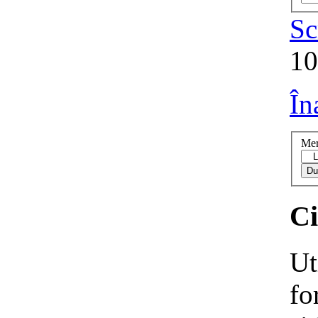
Sc
10
În
Mer
Ci
Ut
fo