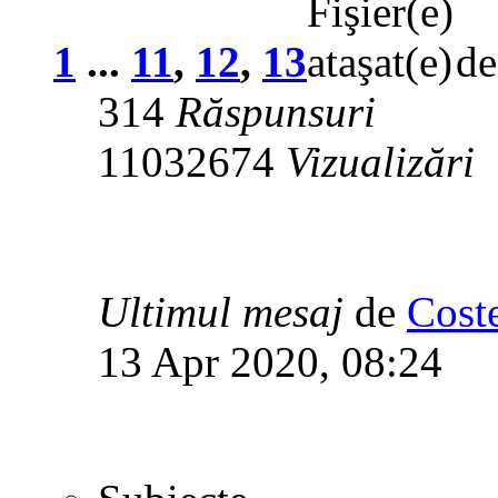
1
...
11
,
12
,
13
d
314
Răspunsuri
11032674
Vizualizări
Ultimul mesaj
de
Cost
13 Apr 2020, 08:24