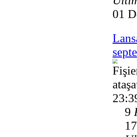
Ulti
01 D
Lansa
sept
23:3
9
1