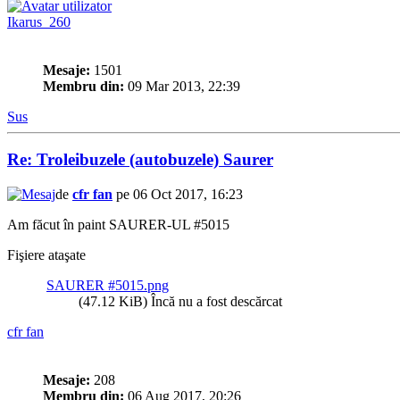
Ikarus_260
Mesaje:
1501
Membru din:
09 Mar 2013, 22:39
Sus
Re: Troleibuzele (autobuzele) Saurer
de
cfr fan
pe 06 Oct 2017, 16:23
Am făcut în paint SAURER-UL #5015
Fişiere ataşate
SAURER #5015.png
(47.12 KiB) Încă nu a fost descărcat
cfr fan
Mesaje:
208
Membru din:
06 Aug 2017, 20:26