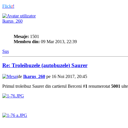
Flick
r
!
Ikarus_260
Mesaje:
1501
Membru din:
09 Mar 2013, 22:39
Sus
Re: Troleibuzele (autobuzele) Saurer
de
Ikarus_260
pe 16 Noi 2017, 20:45
Primul troleibuz Saurer din cartierul Berceni #
1
renumerotat
5001
ulte