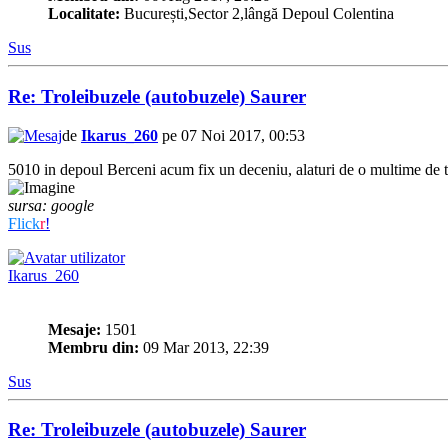
Localitate:
București,Sector 2,lângă Depoul Colentina
Sus
Re: Troleibuzele (autobuzele) Saurer
de
Ikarus_260
pe 07 Noi 2017, 00:53
5010 in depoul Berceni acum fix un deceniu, alaturi de o multime de 
sursa: google
Flick
r
!
Ikarus_260
Mesaje:
1501
Membru din:
09 Mar 2013, 22:39
Sus
Re: Troleibuzele (autobuzele) Saurer