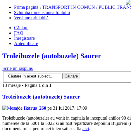
Prima pagină
‹
TRANSPORT IN COMUN / PUBLIC TRAN
Schimbă dimensiunea fontului
Versiune printabilă
Căutare
FAQ
Înregistrare
Autentificare
Troleibuzele (autobuzele) Saurer
Scrie un răspuns
13 mesaje • Pagina
1
din
1
Troleibuzele (autobuzele) Saurer
de
Ikarus_260
pe 31 Iul 2017, 17:09
Troleibuzele (autobuzele) au venit in capitala la inceputul aniilor 90 
numerele de la 5001 la 5022 si au fost repartizare depoului Bujoreni (
documentarul si pentru cei interesati se afla
aici
.