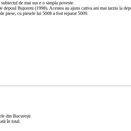
a subiectul de mai sus e o simpla poveste.
de depoul Bujoreni (1998). Acestea au ajuns cativa ani mai tarziu la depou
 de piese, cu piesele lui 5008 a fost reparat 5009.
cele din București
tă în total.