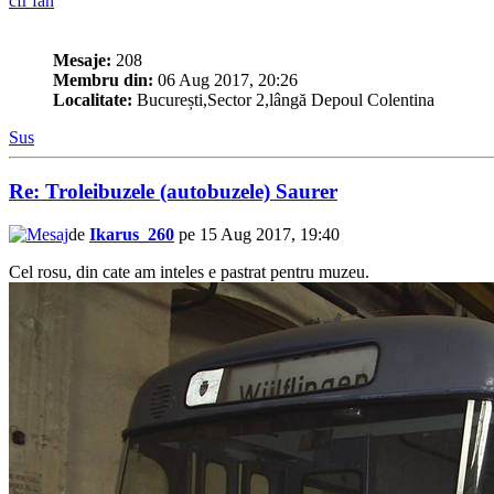
cfr fan
Mesaje:
208
Membru din:
06 Aug 2017, 20:26
Localitate:
București,Sector 2,lângă Depoul Colentina
Sus
Re: Troleibuzele (autobuzele) Saurer
de
Ikarus_260
pe 15 Aug 2017, 19:40
Cel rosu, din cate am inteles e pastrat pentru muzeu.