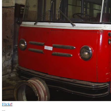
Flick
r
!