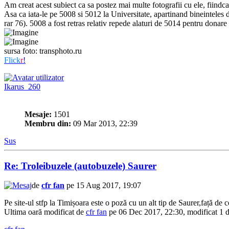
Am creat acest subiect ca sa postez mai multe fotografii cu ele, fiindc
Asa ca iata-le pe 5008 si 5012 la Universitate, apartinand bineinteles 
rar 76). 5008 a fost retras relativ repede alaturi de 5014 pentru donare
sursa foto: transphoto.ru
Flick
r
!
Ikarus_260
Mesaje:
1501
Membru din:
09 Mar 2013, 22:39
Sus
Re: Troleibuzele (autobuzele) Saurer
de
cfr fan
pe 15 Aug 2017, 19:07
Pe site-ul stfp la Timișoara este o poză cu un alt tip de Saurer,față de 
Ultima oară modificat de
cfr fan
pe 06 Dec 2017, 22:30, modificat 1 da