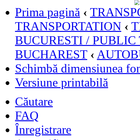
Prima pagină
‹
TRANSPO
TRANSPORTATION
‹
T
BUCURESTI / PUBLIC
BUCHAREST
‹
AUTOB
Schimbă dimensiunea fon
Versiune printabilă
Căutare
FAQ
Înregistrare