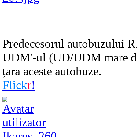
Predecesorul autobuzului RD
UDM'-ul (UD/UDM mare difer
țara aceste autobuze.
Flick
r
!
Ikarus_260