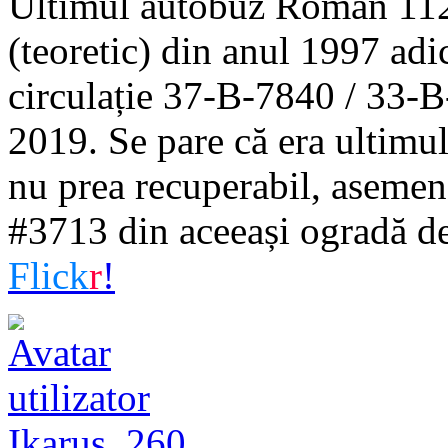
Ultimul autobuz Roman 112
(teoretic) din anul 1997 ad
circulație 37-B-7840 / 33-B-
2019. Se pare că era ultimul 
nu prea recuperabil, asem
#3713 din aceeași ogradă de 
Flick
r
!
Ikarus_260