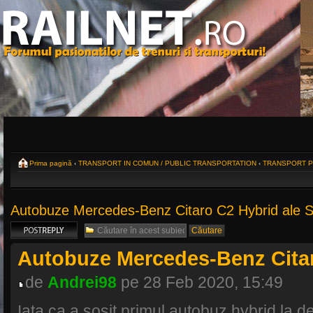
Prima pagină
‹
TRANSPORT IN COMUN / PUBLIC TRANSPORTATION
‹
TRANSPORT PU
Autobuze Mercedes-Benz Citaro C2 Hybrid ale 
Scrie un răspuns
Autobuze Mercedes-Benz Citar
de
Andrei98
pe 28 Feb 2020, 15:49
Iata ca a sosit primul autobuz hybrid la 