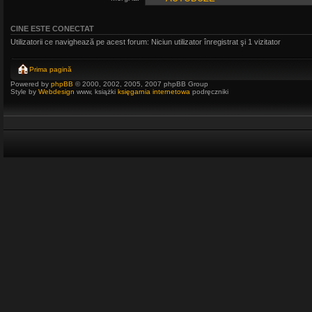
CINE ESTE CONECTAT
Utilizatorii ce navighează pe acest forum: Niciun utilizator înregistrat şi 1 vizitator
Prima pagină
Powered by
phpBB
© 2000, 2002, 2005, 2007 phpBB Group
Style by
Webdesign
www, książki
księgarnia internetowa
podręczniki