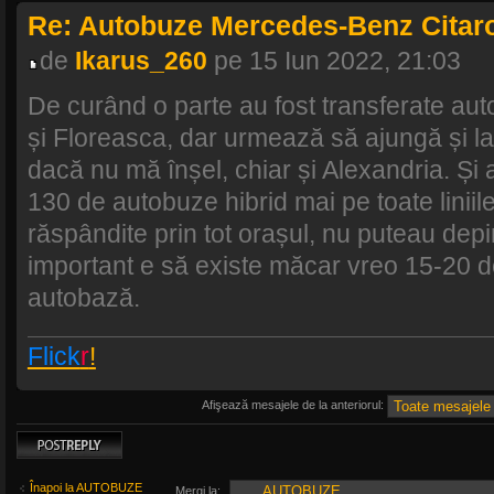
Re: Autobuze Mercedes-Benz Citaro
de
Ikarus_260
pe 15 Iun 2022, 21:03
De curând o parte au fost transferate auto
și Floreasca, dar urmează să ajungă și la
dacă nu mă înșel, chiar și Alexandria. Și
130 de autobuze hibrid mai pe toate linii
răspândite prin tot orașul, nu puteau dep
important e să existe măcar vreo 15-20 d
autobază.
Flick
r
!
Afişează mesajele de la anteriorul:
Scrie un răspuns
Înapoi la AUTOBUZE
Mergi la: