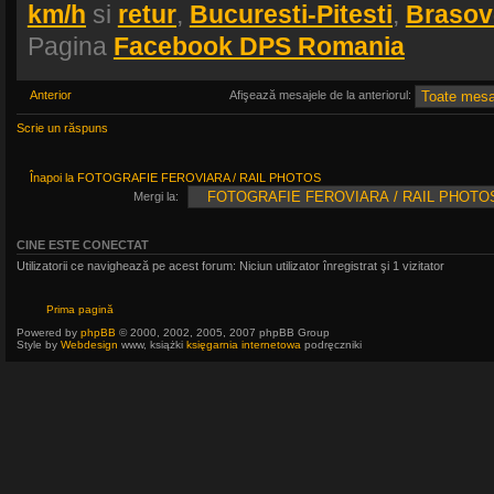
km/h
si
retur
,
Bucuresti-Pitesti
,
Brasov
Pagina
Facebook DPS Romania
Anterior
Afişează mesajele de la anteriorul:
Scrie un răspuns
Înapoi la FOTOGRAFIE FEROVIARA / RAIL PHOTOS
Mergi la:
CINE ESTE CONECTAT
Utilizatorii ce navighează pe acest forum: Niciun utilizator înregistrat şi 1 vizitator
Prima pagină
Powered by
phpBB
© 2000, 2002, 2005, 2007 phpBB Group
Style by
Webdesign
www, książki
księgarnia internetowa
podręczniki