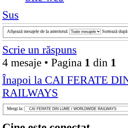
Sus
Afişează mesajele de la anteriorul:
Sortează dup
Scrie un răspuns
4 mesaje • Pagina
1
din
1
Înapoi la CAI FERATE 
RAILWAYS
Mergi la:
Cine este conectat