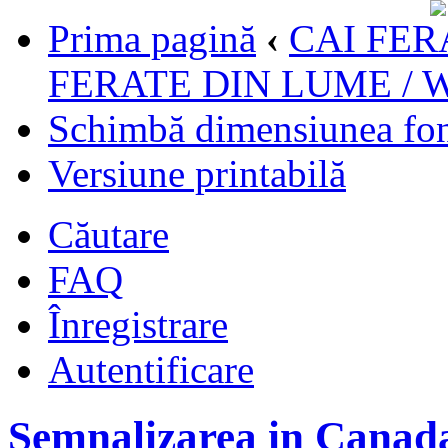
Prima pagină
‹
CAI FER
FERATE DIN LUME /
Schimbă dimensiunea fon
Versiune printabilă
Căutare
FAQ
Înregistrare
Autentificare
Semnalizarea in Canada