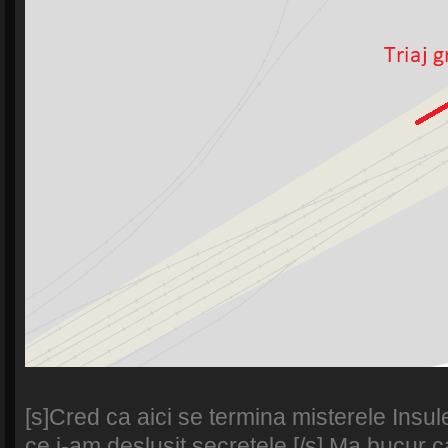
[s]Cred ca aici se termina misterele Insul
ce i-am deslusit secretele.[/s] Ma bucur c