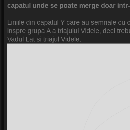
capatul unde se poate merge doar intr-
Liniile din capatul Y care au semnale cu 
inspre grupa A a triajului Videle, deci treb
Vadul Lat si triajul Videle.