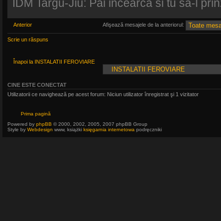
IDM Targu-Jiu: Pai incearca si tu sa-l prinz
Anterior
Afişează mesajele de la anteriorul:
Scrie un răspuns
Înapoi la INSTALATII FEROVIARE
CINE ESTE CONECTAT
Utilizatorii ce navighează pe acest forum: Niciun utilizator înregistrat şi 1 vizitator
Prima pagină
Powered by
phpBB
© 2000, 2002, 2005, 2007 phpBB Group
Style by
Webdesign
www, książki
księgarnia internetowa
podręczniki