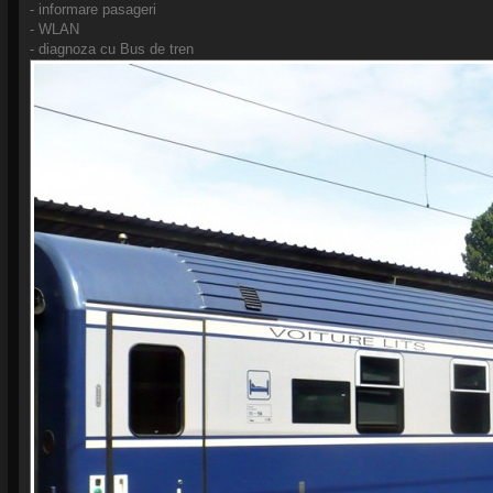
- informare pasageri
- WLAN
- diagnoza cu Bus de tren