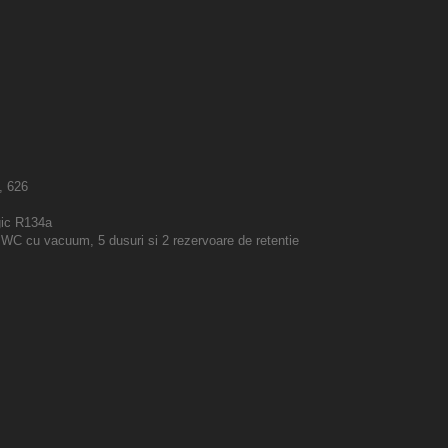
, 626
gic R134a
tii WC cu vacuum, 5 dusuri si 2 rezervoare de retentie