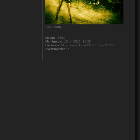
zofei.2006
Mesaje:
2581
Membru din:
15 Iul 2010, 21:33
Localitate:
Mogosoaia, Linia CF 700, km 11+400
Avertismente:
16