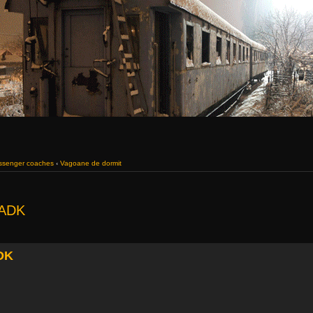
assenger coaches
‹
Vagoane de dormit
 ADK
DK