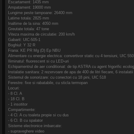
Escartament: 1435 mm
Ampatament: 19000 mm
Lungime peste tampoane: 26400 mm
Latime totala: 2825 mm
Inaltime de la sina: 4050 mm
Greutate totala: 47 tone
Viteza maxima de circulatie: 200 km/h
Gabarit: UIC-505-1
Boghiul: Y 32 R
Frana: KE PR Mg (D) Ep NBU
Alimentare cu energie electrica: convertivor static cu 4 tensiuni, UIC 550
Iliminatul: fluorescent si cu LED-uri
Echipamentrul de aer conditionat: de tip ASTRA cu agent frigorific ecolo
Instalatie sanitara: 2 rezervoare de apa de 400 de litri fiecare, 6 instala
Sistemul de sonorizare: cu conectori cu 18 pini, UIC 518
Ferestre: fixe si rabatabile, cu sticla termopan
Locuri:
- 8 Cl. A
- 18 Cl. B
- 1 insotitor
Compartimente:
- 4 Cl. A cu toaleta propie si cu dus
- 6 Cl. B cu spalator
Sisteme electronice imbarcate:
- supraveghere video