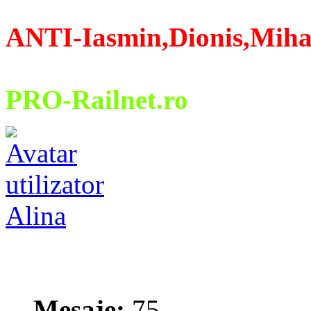
ANTI-Iasmin,Dionis,Miha
PRO-Railnet.ro
Alina
Mesaje:
75