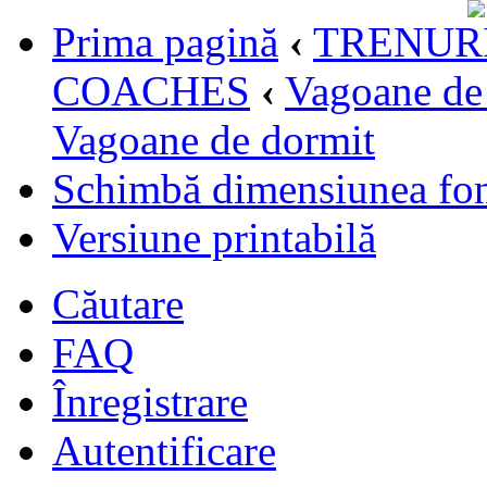
Prima pagină
‹
TRENURI
COACHES
‹
Vagoane de 
Vagoane de dormit
Schimbă dimensiunea fon
Versiune printabilă
Căutare
FAQ
Înregistrare
Autentificare