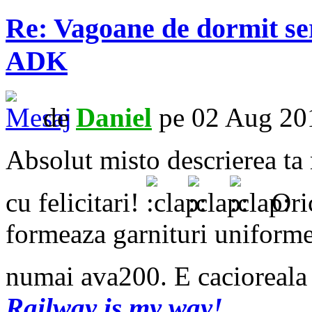
Re: Vagoane de dormit s
ADK
de
Daniel
pe 02 Aug 20
Absolut misto descrierea ta
cu felicitari!
Oric
formeaza garnituri uniforme
numai ava200. E cacioreala 
Railway is my way!