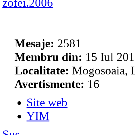
zofei.2006
Mesaje:
2581
Membru din:
15 Iul 201
Localitate:
Mogosoaia, L
Avertismente:
16
Site web
YIM
Sus