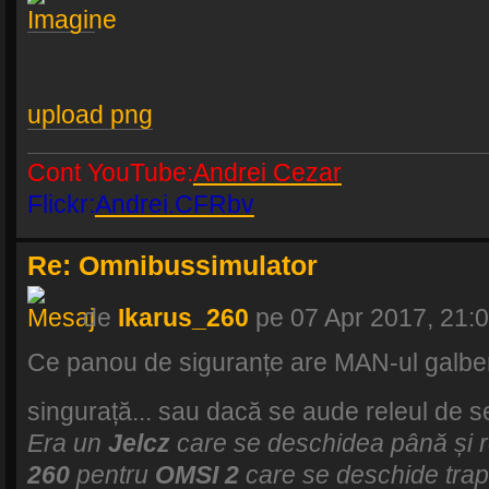
upload png
Cont YouTube:
Andrei Cezar
Flickr:
Andrei.CFRbv
Re: Omnibussimulator
de
Ikarus_260
pe 07 Apr 2017, 21:
Ce panou de siguranțe are MAN-ul galbe
singurață... sau dacă se aude releul de 
Era un
Jelcz
care se deschidea până și r
260
pentru
OMSI 2
care se deschide trapel