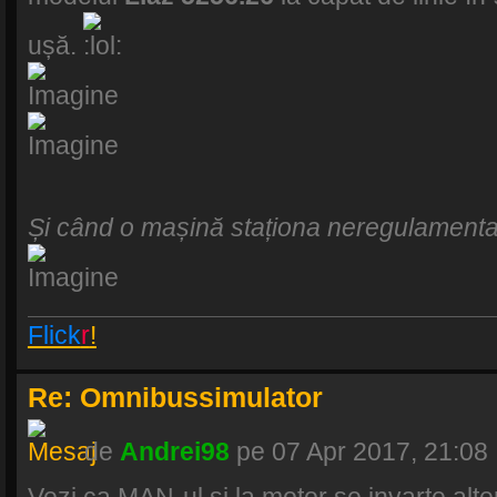
ușă.
Și când o mașină staționa neregulamentar,
Flick
r
!
Re: Omnibussimulator
de
Andrei98
pe 07 Apr 2017, 21:08
Vezi ca MAN-ul si la motor se invarte alt