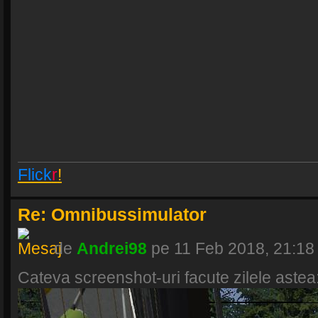
Flick
r
!
Re: Omnibussimulator
de
Andrei98
pe 11 Feb 2018, 21:18
Cateva screenshot-uri facute zilele astea