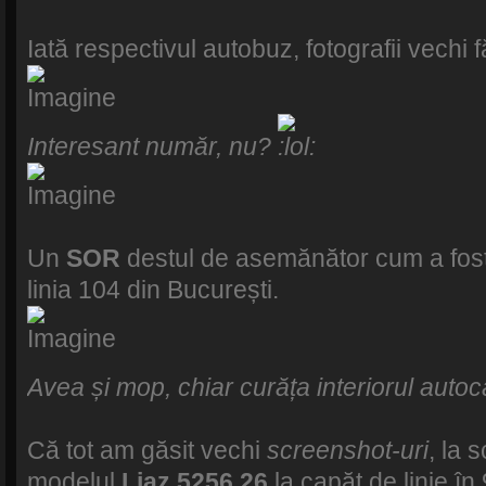
Iată respectivul autobuz, fotografii vechi 
Interesant număr, nu?
Un
SOR
destul de asemănător cum a fost
linia 104 din București.
Avea și mop, chiar curăța interiorul autoc
Că tot am găsit vechi
screenshot-uri
, la 
modelul
Liaz 5256.26
la capăt de linie în