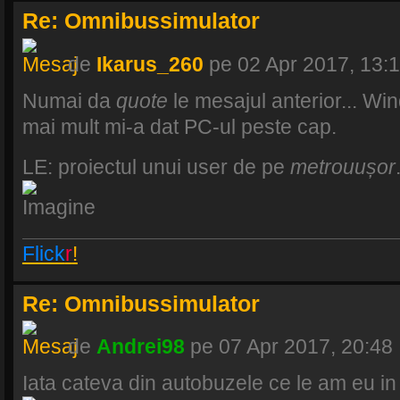
Re: Omnibussimulator
de
Ikarus_260
pe 02 Apr 2017, 13:
Numai da
quote
le mesajul anterior... Wi
mai mult mi-a dat PC-ul peste cap.
LE: proiectul unui user de pe
metrouușor
Flick
r
!
Re: Omnibussimulator
de
Andrei98
pe 07 Apr 2017, 20:48
Iata cateva din autobuzele ce le am eu in