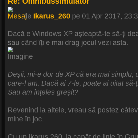
Re: Omnibussimulator
de
Ikarus_260
pe 01 Apr 2017, 23:
Dacă e Windows XP așteaptă-te să-ți de
sau când îți e mai drag jocul vezi asta.
Deșii, mi-e dor de XP că era mai simplu,
care-l am. Dacă ai 7-le, poate ai uitat să-ți
Sau am înțeles greșit?
Revenind la altele, vreau să postez câteva
mine în joc.
Cu un Ikarus 260, la capăt de linie în Gru