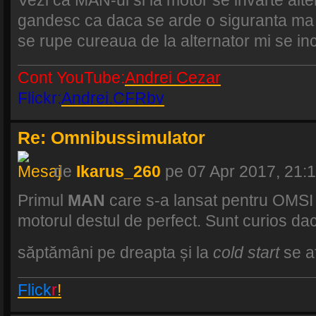
gandesc ca daca se arde o siguranta ma
se rupe cureaua de la alternator mi se in
Cont YouTube:
Andrei Cezar
Flickr:
Andrei.CFRbv
Re: Omnibussimulator
de
Ikarus_260
pe 07 Apr 2017, 21:
Primul
MAN
care s-a lansat pentru OMSI 
motorul destul de perfect. Sunt curios da
săptămâni pe dreapta și la
cold start
se a
Flick
r
!