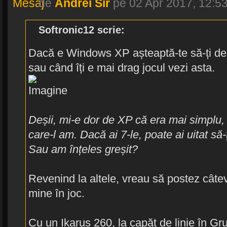
de
Andrei Sir
pe 02 Apr 2017, 12:5
Softronic12 scrie:
Dacă e Windows XP așteaptă-te să-ți de
sau când îți e mai drag jocul vezi asta.
Deșii, mi-e dor de XP că era mai simplu,
care-l am. Dacă ai 7-le, poate ai uitat să-ț
Sau am înțeles greșit?
Revenind la altele, vreau să postez câtev
mine în joc.
Cu un Ikarus 260, la capăt de linie în Gr