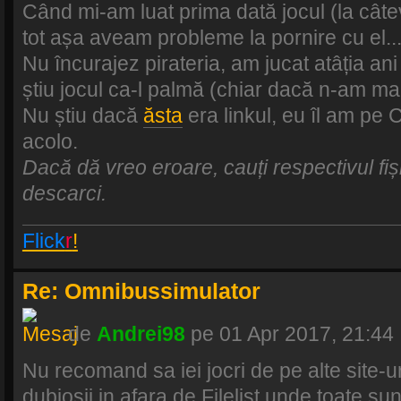
Când mi-am luat prima dată jocul (la câte
tot așa aveam probleme la pornire cu el..
Nu încurajez pirateria, am jucat atâția an
știu jocul ca-l palmă (chiar dacă n-am mai
Nu știu dacă
ăsta
era linkul, eu îl am pe C
acolo.
Dacă dă vreo eroare, cauți respectivul fișie
descarci.
Flick
r
!
Re: Omnibussimulator
de
Andrei98
pe 01 Apr 2017, 21:44
Nu recomand sa iei jocri de pe alte site-ur
dubiosii in afara de Filelist unde toate sunt