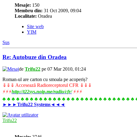
Mesaje:
150
Membru din:
31 Oct 2009, 09:04
Localitate:
Oradea
Site web
YIM
Sus
Re: Autobuze din Oradea
de
Trifu22
pe 07 Mar 2010, 01:24
Roman-ul are carton cu smoala pe acoperiș?
⇓⇓⇓ Accesează Radioreceptorul CFR ⇓⇓⇓
⚡⚡⚡
http://t22sys.noip.me/radio/cfr/
⚡⚡⚡
♣ ♣ ♣ ♣ ♣ ♣ ♣ ♣ ♣ ♣ ♣ ♣ ♣ ♣ ♣ ♣ ♣ ♣ ♣ ♣ ♣ ♣ ♣ ♣ ♣ ♣ ♣ ♣ ♣ 
►►►
Trifu22 Systems
◄◄◄
Trifu22
Mesaje:
2746