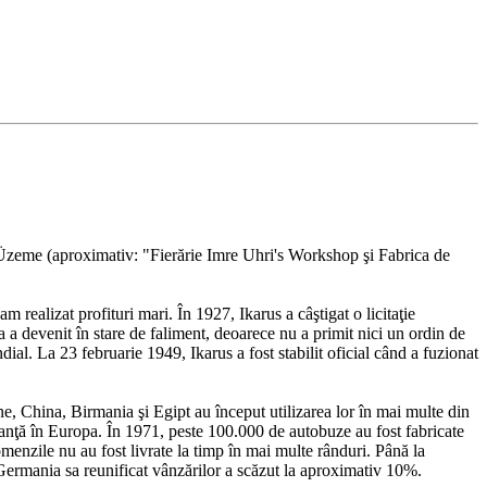
 Üzeme (aproximativ: "Fierărie Imre Uhri's Workshop şi Fabrica de
 realizat profituri mari. În 1927, Ikarus a câştigat o licitaţie
 a devenit în stare de faliment, deoarece nu a primit nici un ordin de
dial. La 23 februarie 1949, Ikarus a fost stabilit oficial când a fuzionat
ne, China, Birmania şi Egipt au început utilizarea lor în mai multe din
rtanţă în Europa. În 1971, peste 100.000 de autobuze au fost fabricate
omenzile nu au fost livrate la timp în mai multe rânduri. Până la
Germania sa reunificat vânzărilor a scăzut la aproximativ 10%.