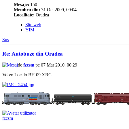
Mesaje:
150
Membru din:
31 Oct 2009, 09:04
Localitate:
Oradea
Site web
YIM
Sus
Re: Autobuze din Oradea
de
fzcsm
pe 07 Mar 2010, 00:29
Volvo Localo BH 09 XRG
fzcsm