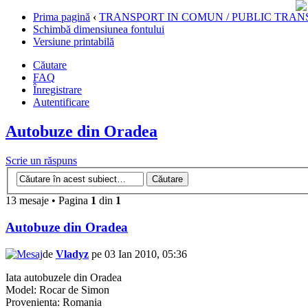
Prima pagină
‹
TRANSPORT IN COMUN / PUBLIC TRAN
Schimbă dimensiunea fontului
Versiune printabilă
Căutare
FAQ
Înregistrare
Autentificare
Autobuze din Oradea
Scrie un răspuns
13 mesaje • Pagina
1
din
1
Autobuze din Oradea
de
Vladyz
pe 03 Ian 2010, 05:36
Iata autobuzele din Oradea
Model: Rocar de Simon
Provenienta: Romania