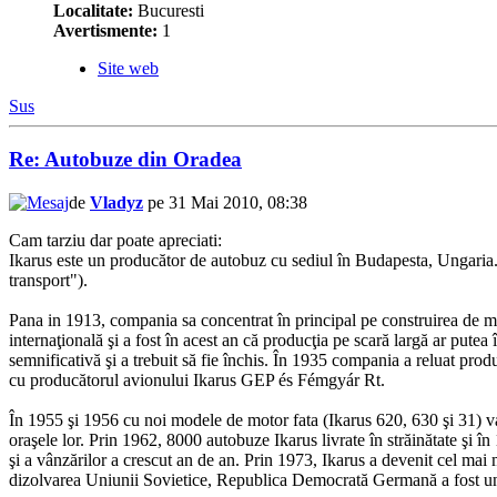
Localitate:
Bucuresti
Avertismente:
1
Site web
Sus
Re: Autobuze din Oradea
de
Vladyz
pe 31 Mai 2010, 08:38
Cam tarziu dar poate apreciati:
Ikarus este un producător de autobuz cu sediul în Budapesta, Ungaria
transport").
Pana in 1913, compania sa concentrat în principal pe construirea de maşi
internaţională şi a fost în acest an că producţia pe scară largă ar put
semnificativă şi a trebuit să fie închis. În 1935 compania a reluat produ
cu producătorul avionului Ikarus GEP és Fémgyár Rt.
În 1955 şi 1956 cu noi modele de motor fata (Ikarus 620, 630 şi 31) van
oraşele lor. Prin 1962, 8000 autobuze Ikarus livrate în străinătate şi 
şi a vânzărilor a crescut an de an. Prin 1973, Ikarus a devenit cel mai 
dizolvarea Uniunii Sovietice, Republica Democrată Germană a fost unul