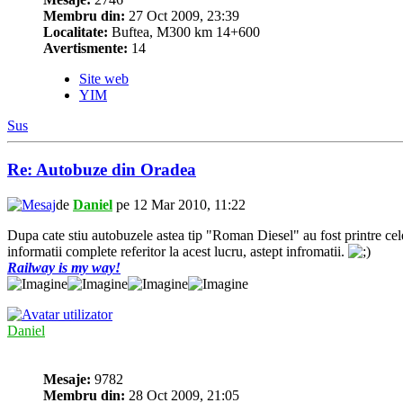
Membru din:
27 Oct 2009, 23:39
Localitate:
Buftea, M300 km 14+600
Avertismente:
14
Site web
YIM
Sus
Re: Autobuze din Oradea
de
Daniel
pe 12 Mar 2010, 11:22
Dupa cate stiu autobuzele astea tip "Roman Diesel" au fost printre cele 
informatii complete referitor la acest lucru, astept infromatii.
Railway is my way!
Daniel
Mesaje:
9782
Membru din:
28 Oct 2009, 21:05