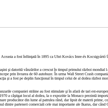
. Aceasta a fost înfiinţată în 1895 ca Uhri Kovács Imre-és Kocsigyártó
ni şi datorită vânzărilor a crescut în timpul primului război mondial l-am
ea începe prin livrarea de 60 autobuze. În urma Wall Street Crash compania
cţia şi a fost pe deplin funcţional în timpul celui de al doilea război mon
zarile companiei străine au fost stimulate şi în afară de tari est-europe
în 1970 a câştigat locul al doilea, la o expozitie la Monaco prezintă impo
mare producător din lume al patrulea rând, dar lipsit de materii prime, c
 dintre parteneri comerciali cele mai importante ale Ikarus, dar când 