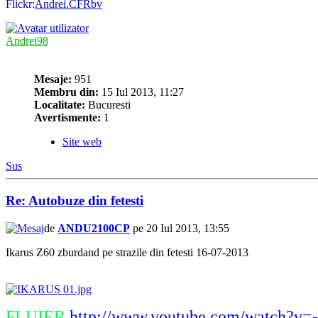
Flickr:
Andrei.CFRbv
Andrei98
Mesaje:
951
Membru din:
15 Iul 2013, 11:27
Localitate:
Bucuresti
Avertismente:
1
Site web
Sus
Re: Autobuze din fetesti
de
ANDU2100CP
pe 20 Iul 2013, 13:55
Ikarus Z60 zburdand pe strazile din fetesti 16-07-2013
FLUIER
http://www.youtube.com/watch?v