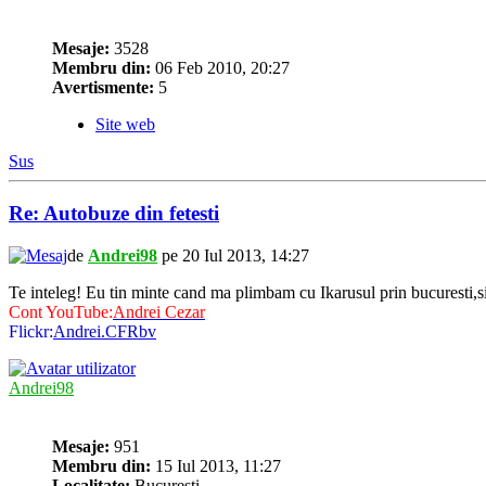
Mesaje:
3528
Membru din:
06 Feb 2010, 20:27
Avertismente:
5
Site web
Sus
Re: Autobuze din fetesti
de
Andrei98
pe 20 Iul 2013, 14:27
Te inteleg! Eu tin minte cand ma plimbam cu Ikarusul prin bucuresti,s
Cont YouTube:
Andrei Cezar
Flickr:
Andrei.CFRbv
Andrei98
Mesaje:
951
Membru din:
15 Iul 2013, 11:27
Localitate:
Bucuresti