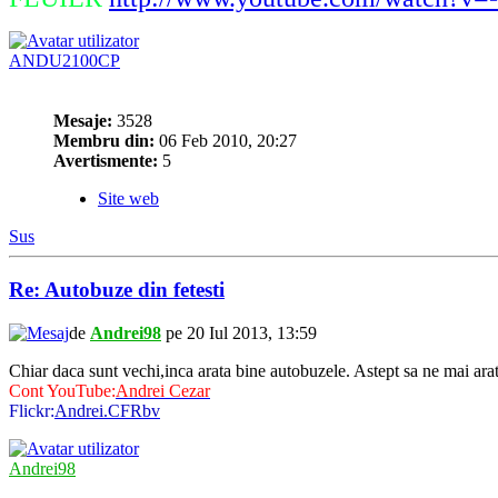
ANDU2100CP
Mesaje:
3528
Membru din:
06 Feb 2010, 20:27
Avertismente:
5
Site web
Sus
Re: Autobuze din fetesti
de
Andrei98
pe 20 Iul 2013, 13:59
Chiar daca sunt vechi,inca arata bine autobuzele. Astept sa ne mai arati
Cont YouTube:
Andrei Cezar
Flickr:
Andrei.CFRbv
Andrei98