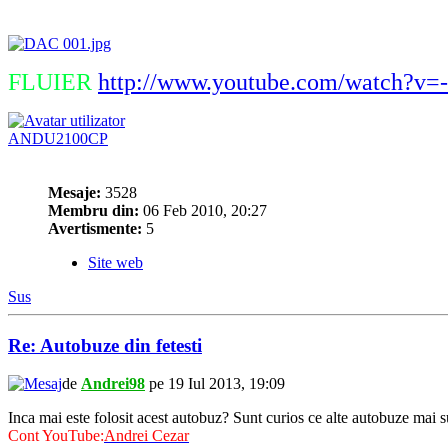
FLUIER
http://www.youtube.com/watch?v
ANDU2100CP
Mesaje:
3528
Membru din:
06 Feb 2010, 20:27
Avertismente:
5
Site web
Sus
Re: Autobuze din fetesti
de
Andrei98
pe 19 Iul 2013, 19:09
Inca mai este folosit acest autobuz? Sunt curios ce alte autobuze mai su
Cont YouTube:
Andrei Cezar