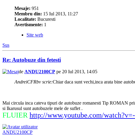
Mesaje:
951
Membru din:
15 Iul 2013, 11:27
Localitate:
Bucuresti
Avertismente:
1
Site web
Sus
Re: Autobuze din fetesti
de
ANDU2100CP
pe 20 Iul 2013, 14:05
AndreiCFRbv scrie:
Chiar daca sunt vechi,inca arata bine autobuz
Mai circula inca cateva tipuri de autobuze romanesti Tip ROMAN prin fe
si Ikarusul sunt autobuzele mele de suflet .
FLUIER
http://www.youtube.com/watch?v
ANDU2100CP