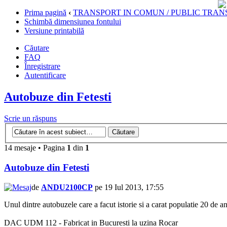
Prima pagină
‹
TRANSPORT IN COMUN / PUBLIC TRAN
Schimbă dimensiunea fontului
Versiune printabilă
Căutare
FAQ
Înregistrare
Autentificare
Autobuze din Fetesti
Scrie un răspuns
14 mesaje • Pagina
1
din
1
Autobuze din Fetesti
de
ANDU2100CP
pe 19 Iul 2013, 17:55
Unul dintre autobuzele care a facut istorie si a carat populatie 20 de ani
DAC UDM 112 - Fabricat in Bucuresti la uzina Rocar