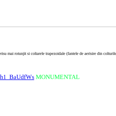
u mai rotunjit si coltarele trapezoidale (fantele de aerisire din colturil
=-h1_BaUdfWs
MONUMENTAL