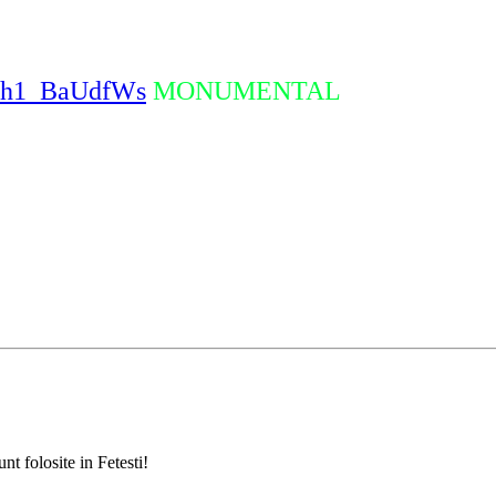
=-h1_BaUdfWs
MONUMENTAL
nt folosite in Fetesti!