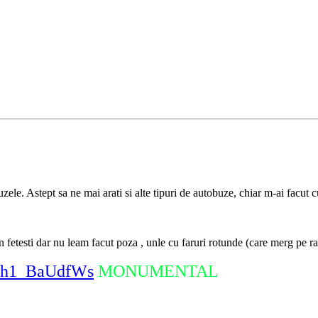
ele. Astept sa ne mai arati si alte tipuri de autobuze, chiar m-ai facut c
testi dar nu leam facut poza , unle cu faruri rotunde (care merg pe rate)
=-h1_BaUdfWs
MONUMENTAL