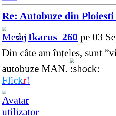
Re: Autobuze din Ploiest
de
Ikarus_260
pe 03 Se
Din câte am înțeles, sunt ”vi
autobuze MAN.
Flick
r
!