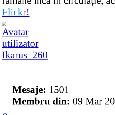
rămâne încă în circulație, 
Flick
r
!
Ikarus_260
Mesaje:
1501
Membru din:
09 Mar 20