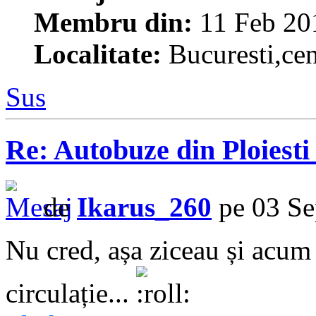
Membru din:
11 Feb 20
Localitate:
Bucuresti,cen
Sus
Re: Autobuze din Ploiest
de
Ikarus_260
pe 03 Se
Nu cred, așa ziceau și acum
circulație...