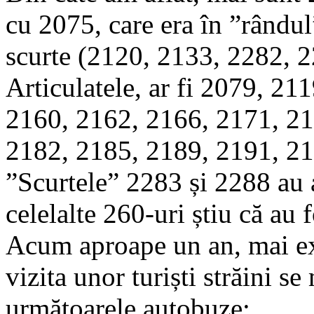
cu 2075, care era în ”rândul”
scurte (2120, 2133, 2282, 2
Articulatele, ar fi 2079, 2
2160, 2162, 2166, 2171, 21
2182, 2185, 2189, 2191, 21
”Scurtele” 2283 și 2288 au a
celelalte 260-uri știu că au f
Acum aproape un an, mai ex
vizita unor turiști străini se
următoarele autobuze: