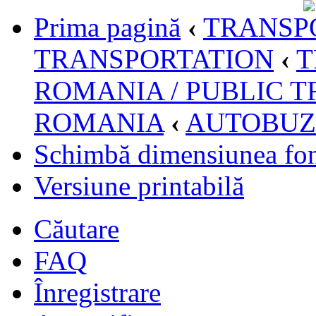
Prima pagină
‹
TRANSPO
TRANSPORTATION
‹
T
ROMANIA / PUBLIC T
ROMANIA
‹
AUTOBUZ
Schimbă dimensiunea fon
Versiune printabilă
Căutare
FAQ
Înregistrare