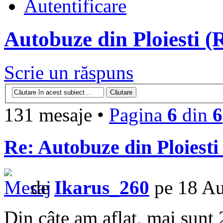
Autentificare
Autobuze din Ploiesti 
Scrie un răspuns
131 mesaje •
Pagina
6
din
6
Re: Autobuze din Ploiest
de
Ikarus_260
pe 18 Au
Din câte am aflat, mai sunt 2