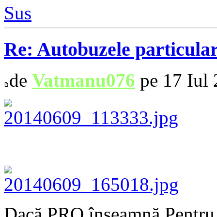
Sus
Re: Autobuzele particula
de
Vatmanu076
pe 17 Iul 
Dacă PRO înseamnă Pentru 