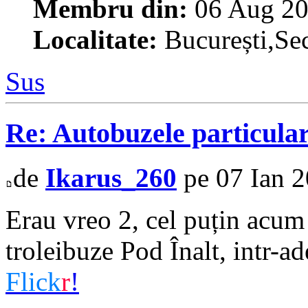
Membru din:
06 Aug 20
Localitate:
București,Sec
Sus
Re: Autobuzele particula
de
Ikarus_260
pe 07 Ian 2
Erau vreo 2, cel puțin acum 
troleibuze Pod Înalt, intr-a
Flick
r
!