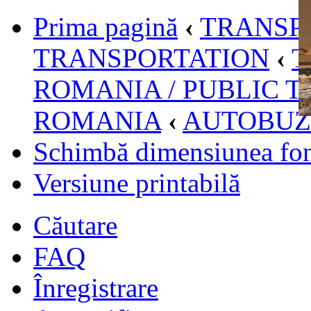
Prima pagină
‹
TRANSPO
TRANSPORTATION
‹
T
ROMANIA / PUBLIC T
ROMANIA
‹
AUTOBUZ
Schimbă dimensiunea fon
Versiune printabilă
Căutare
FAQ
Înregistrare