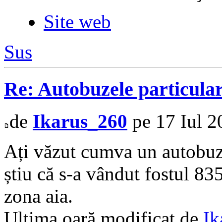
Site web
Sus
Re: Autobuzele particula
de
Ikarus_260
pe 17 Iul 2
Ați văzut cumva un autobuz
știu că s-a vândut fostul 8
zona aia.
Ultima oară modificat de
Ik